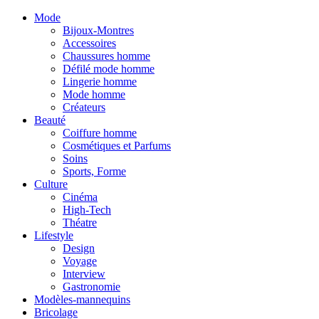
Mode
Bijoux-Montres
Accessoires
Chaussures homme
Défilé mode homme
Lingerie homme
Mode homme
Créateurs
Beauté
Coiffure homme
Cosmétiques et Parfums
Soins
Sports, Forme
Culture
Cinéma
High-Tech
Théatre
Lifestyle
Design
Voyage
Interview
Gastronomie
Modèles-mannequins
Bricolage