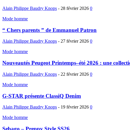
Alain Philippe Baudry Knops
-
28 février 2026
0
Mode homme
“ Chers parents ” de Emmanuel Patron
Alain Philippe Baudry Knops
-
27 février 2026
0
Mode homme
Nouveautés Peugeot Printemps–été 2026 : une collection
Alain Philippe Baudry Knops
-
22 février 2026
0
Mode homme
G-STAR présente ClassiQ Denim
Alain Philippe Baudry Knops
-
19 février 2026
0
Mode homme
Sebago – Preppy Style SS26