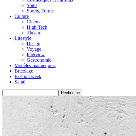
Soins
Sports, Forme
Culture
Cinéma
High-Tech
Théatre
Lifestyle
Design
Voyage
Interview
Gastronomie
Modèles-mannequins
Bricolage
Fashion week
Santé