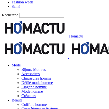
Fashion week
Santé
Recherche
Homactu
Mode
Bijoux-Montres
Accessoires
Chaussures homme
Défilé mode homme
Lingerie homme
Mode homme
Créateurs
Beauté
Coiffure homme
Cosmétiques et Parfums