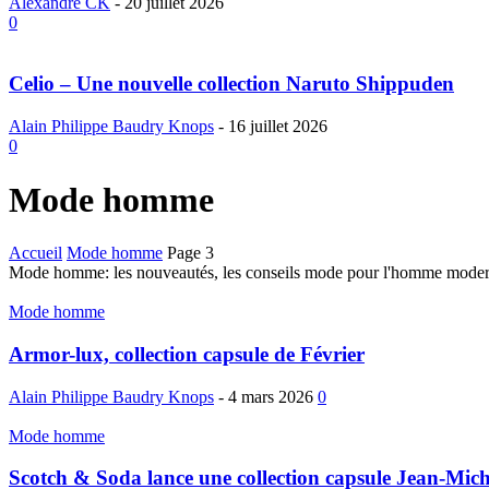
Alexandre CK
-
20 juillet 2026
0
Celio – Une nouvelle collection Naruto Shippuden
Alain Philippe Baudry Knops
-
16 juillet 2026
0
Mode homme
Accueil
Mode homme
Page 3
Mode homme: les nouveautés, les conseils mode pour l'homme moder
Mode homme
Armor-lux, collection capsule de Février
Alain Philippe Baudry Knops
-
4 mars 2026
0
Mode homme
Scotch & Soda lance une collection capsule Jean-Mich