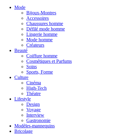
Mode
Bijoux-Montres
Accessoires
Chaussures homme
Défilé mode homme
Lingerie homme
Mode homme
Créateurs
Beauté
Coiffure homme
Cosmétiques et Parfums
Soins
Sports, Forme
Culture
Cinéma
High-Tech
Théatre
Lifestyle
Design
Voyage
Interview
Gastronomie
Modèles-mannequins
Bricolage