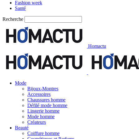
Fashion week
Santé
Recherche
Homactu
Mode
Bijoux-Montres
Accessoires
Chaussures homme
Défilé mode homme
Lingerie homme
Mode homme
Créateurs
Beauté
Coiffure homme
Cosmétiques et Parfums