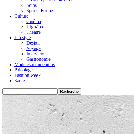
Soins
Sports, Forme
Culture
Cinéma
High-Tech
Théatre
Lifestyle
Design
Voyage
Interview
Gastronomie
Modèles-mannequins
Bricolage
Fashion week
Santé