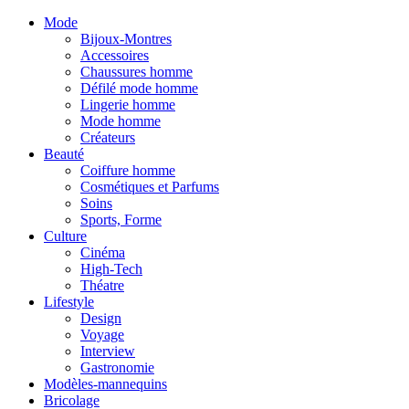
Mode
Bijoux-Montres
Accessoires
Chaussures homme
Défilé mode homme
Lingerie homme
Mode homme
Créateurs
Beauté
Coiffure homme
Cosmétiques et Parfums
Soins
Sports, Forme
Culture
Cinéma
High-Tech
Théatre
Lifestyle
Design
Voyage
Interview
Gastronomie
Modèles-mannequins
Bricolage