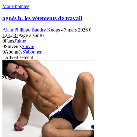
Mode homme
agnès b. les vêtements de travail
Alain Philippe Baudry Knops
-
7 mars 2026
0
1
2
3
...
87
Page 2 sur 87
0
Fans
J'aime
0
Suiveurs
Suivre
0
Abonnés
S'abonner
- Advertisement -