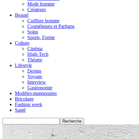
Mode homme
Créateurs
Beauté
Coiffure homme
Cosmétiques et Parfums
Soins
Sports, Forme
Culture
Cinéma
High-Tech
Théatre
Lifestyle
Design
Voyage
Interview
Gastronomie
Modèles-mannequins
Bricolage
Fashion week
Santé