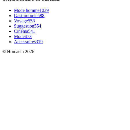
Mode homme
1039
Gastronomie
588
Voyage
558
Suggestion
554
Cinéma
541
Mode
473
Accessoires
319
© Homactu 2026