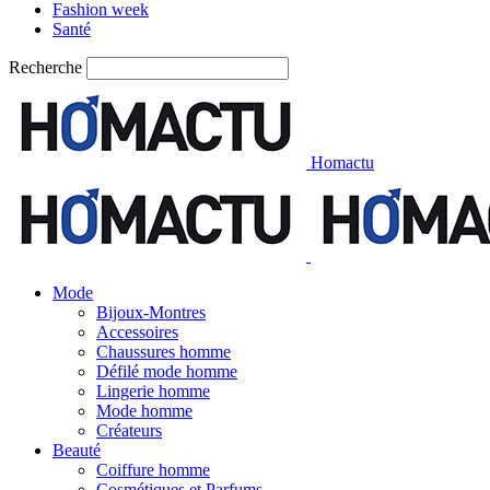
Fashion week
Santé
Recherche
Homactu
Mode
Bijoux-Montres
Accessoires
Chaussures homme
Défilé mode homme
Lingerie homme
Mode homme
Créateurs
Beauté
Coiffure homme
Cosmétiques et Parfums