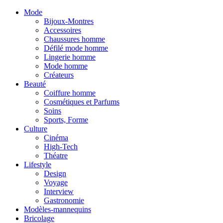
Mode
Bijoux-Montres
Accessoires
Chaussures homme
Défilé mode homme
Lingerie homme
Mode homme
Créateurs
Beauté
Coiffure homme
Cosmétiques et Parfums
Soins
Sports, Forme
Culture
Cinéma
High-Tech
Théatre
Lifestyle
Design
Voyage
Interview
Gastronomie
Modèles-mannequins
Bricolage