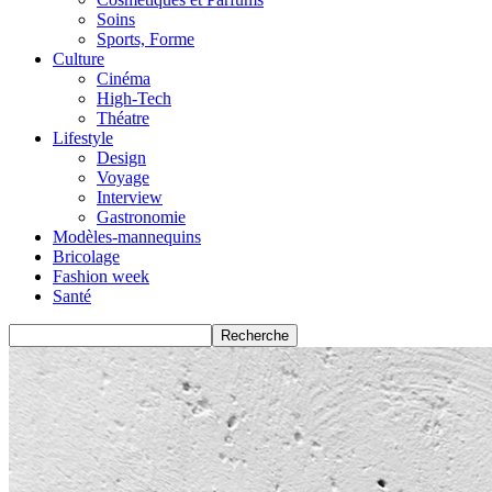
Soins
Sports, Forme
Culture
Cinéma
High-Tech
Théatre
Lifestyle
Design
Voyage
Interview
Gastronomie
Modèles-mannequins
Bricolage
Fashion week
Santé