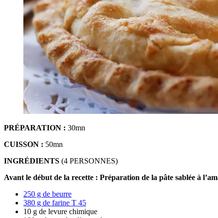
PRÉPARATION
:
30mn
CUISSON :
50mn
INGRÉDIENTS
(4 PERSONNES)
Avant le début de la recette : Préparation de la pâte sablée à l’a
250 g de beurre
380 g de farine T 45
10 g de levure chimique