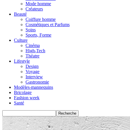
Mode homme
Créateurs
Beauté
Coiffure homme
Cosmétiques et Parfums
Soins
Sports, Forme
Culture
Cinéma
High-Tech
Théatre
Lifestyle
Design
Voyage
Interview
Gastronomie
Modèles-mannequins
Bricolage
Fashion week
Santé