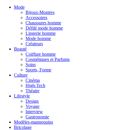
Mode
Bijoux-Montres
Accessoires
Chaussures homme
Défilé mode homme
Lingerie homme
Mode homme
Créateurs
Beauté
Coiffure homme
Cosmétiques et Parfums
Soins
Sports, Forme
Culture
Cinéma
High-Tech
Théatre
Lifestyle
Design
Voyage
Interview
Gastronomie
Modèles-mannequins
Bricolage