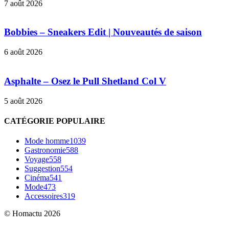
7 août 2026
Bobbies – Sneakers Edit | Nouveautés de saison
6 août 2026
Asphalte – Osez le Pull Shetland Col V
5 août 2026
CATÉGORIE POPULAIRE
Mode homme
1039
Gastronomie
588
Voyage
558
Suggestion
554
Cinéma
541
Mode
473
Accessoires
319
© Homactu 2026