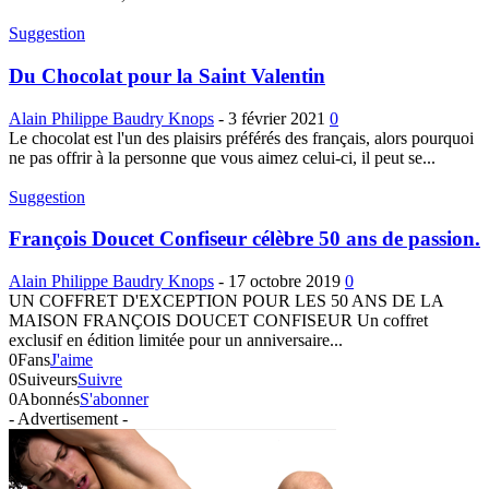
Suggestion
Du Chocolat pour la Saint Valentin
Alain Philippe Baudry Knops
-
3 février 2021
0
Le chocolat est l'un des plaisirs préférés des français, alors pourquoi
ne pas offrir à la personne que vous aimez celui-ci, il peut se...
Suggestion
François Doucet Confiseur célèbre 50 ans de passion.
Alain Philippe Baudry Knops
-
17 octobre 2019
0
UN COFFRET D'EXCEPTION POUR LES 50 ANS DE LA
MAISON FRANÇOIS DOUCET CONFISEUR Un coffret
exclusif en édition limitée pour un anniversaire...
0
Fans
J'aime
0
Suiveurs
Suivre
0
Abonnés
S'abonner
- Advertisement -