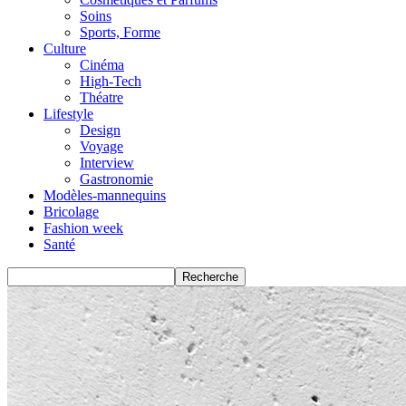
Soins
Sports, Forme
Culture
Cinéma
High-Tech
Théatre
Lifestyle
Design
Voyage
Interview
Gastronomie
Modèles-mannequins
Bricolage
Fashion week
Santé