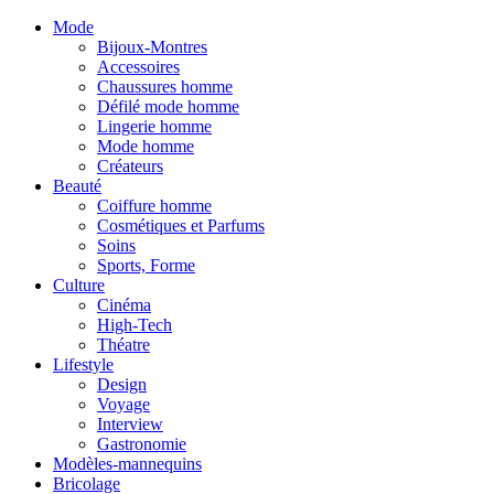
Mode
Bijoux-Montres
Accessoires
Chaussures homme
Défilé mode homme
Lingerie homme
Mode homme
Créateurs
Beauté
Coiffure homme
Cosmétiques et Parfums
Soins
Sports, Forme
Culture
Cinéma
High-Tech
Théatre
Lifestyle
Design
Voyage
Interview
Gastronomie
Modèles-mannequins
Bricolage