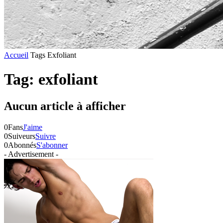
Accueil
Tags
Exfoliant
Tag: exfoliant
Aucun article à afficher
0
Fans
J'aime
0
Suiveurs
Suivre
0
Abonnés
S'abonner
- Advertisement -