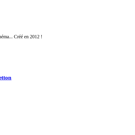
néma... Créé en 2012 !
etton