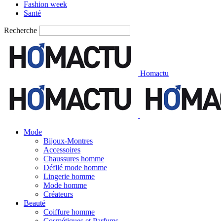
Fashion week
Santé
Recherche
Homactu
Mode
Bijoux-Montres
Accessoires
Chaussures homme
Défilé mode homme
Lingerie homme
Mode homme
Créateurs
Beauté
Coiffure homme
Cosmétiques et Parfums