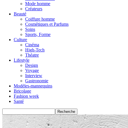
Mode homme
Créateurs
Beauté
Coiffure homme
Cosmétiques et Parfums
Soins
Sports, Forme
Culture
Cinéma
High-Tech
Théatre
Lifestyle
Design
Voyage
Interview
Gastronomie
Modèles-mannequins
Bricolage
Fashion week
Santé