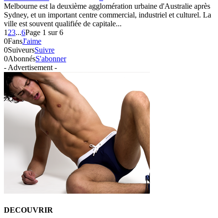
Melbourne est la deuxième agglomération urbaine d'Australie après
Sydney, et un important centre commercial, industriel et culturel. La
ville est souvent qualifiée de capitale...
1
2
3
...
6
Page 1 sur 6
0
Fans
J'aime
0
Suiveurs
Suivre
0
Abonnés
S'abonner
- Advertisement -
DECOUVRIR