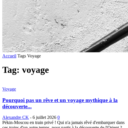
Accueil
Tags
Voyage
Tag: voyage
Voyage
Pourquoi pas un rêve et un voyage mythique à la
découverte...
Alexandre CK
-
6 juillet 2026
0
Pékin-Moscou en train privé ! Qui n'a jamais rêvé d'embarquer dans
ces trains d'un autre temps, pour partir à la découverte de l'Orient ?