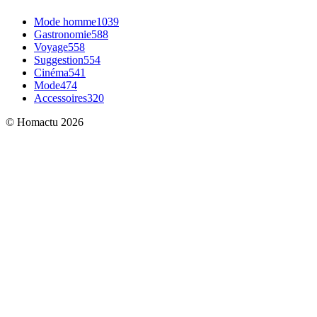
Mode homme
1039
Gastronomie
588
Voyage
558
Suggestion
554
Cinéma
541
Mode
474
Accessoires
320
© Homactu 2026