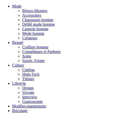
Mode
Bijoux-Montres
Accessoires
Chaussures homme
Défilé mode homme
Lingerie homme
Mode homme
Créateurs
Beauté
Coiffure homme
Cosmétiques et Parfums
Soins
Sports, Forme
Culture
Cinéma
High-Tech
Théatre
Lifestyle
Design
Voyage
Interview
Gastronomie
Modèles-mannequins
Bricolage