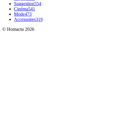
Suggestion
554
Cinéma
541
Mode
473
Accessoires
319
© Homactu 2026