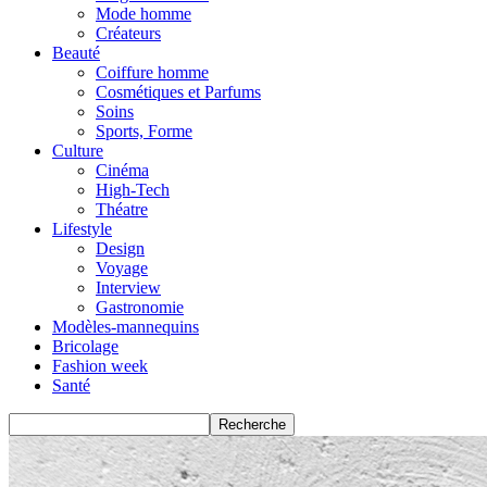
Mode homme
Créateurs
Beauté
Coiffure homme
Cosmétiques et Parfums
Soins
Sports, Forme
Culture
Cinéma
High-Tech
Théatre
Lifestyle
Design
Voyage
Interview
Gastronomie
Modèles-mannequins
Bricolage
Fashion week
Santé