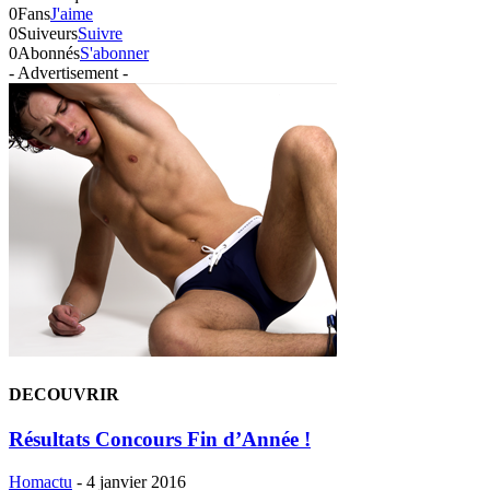
0
Fans
J'aime
0
Suiveurs
Suivre
0
Abonnés
S'abonner
- Advertisement -
DECOUVRIR
Résultats Concours Fin d’Année !
Homactu
-
4 janvier 2016