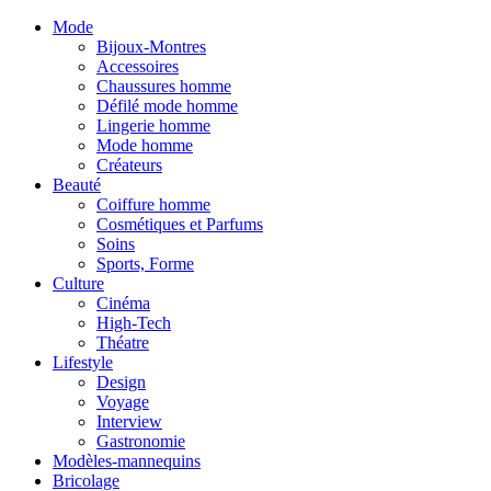
Mode
Bijoux-Montres
Accessoires
Chaussures homme
Défilé mode homme
Lingerie homme
Mode homme
Créateurs
Beauté
Coiffure homme
Cosmétiques et Parfums
Soins
Sports, Forme
Culture
Cinéma
High-Tech
Théatre
Lifestyle
Design
Voyage
Interview
Gastronomie
Modèles-mannequins
Bricolage