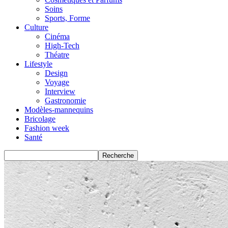
Soins
Sports, Forme
Culture
Cinéma
High-Tech
Théatre
Lifestyle
Design
Voyage
Interview
Gastronomie
Modèles-mannequins
Bricolage
Fashion week
Santé