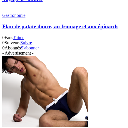
Gastronomie
Flan de patate douce, au fromage et aux épinards
0
Fans
J'aime
0
Suiveurs
Suivre
0
Abonnés
S'abonner
- Advertisement -