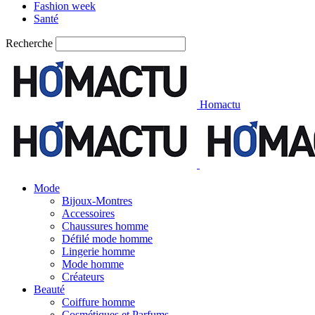
Fashion week
Santé
Recherche
Homactu
Mode
Bijoux-Montres
Accessoires
Chaussures homme
Défilé mode homme
Lingerie homme
Mode homme
Créateurs
Beauté
Coiffure homme
Cosmétiques et Parfums