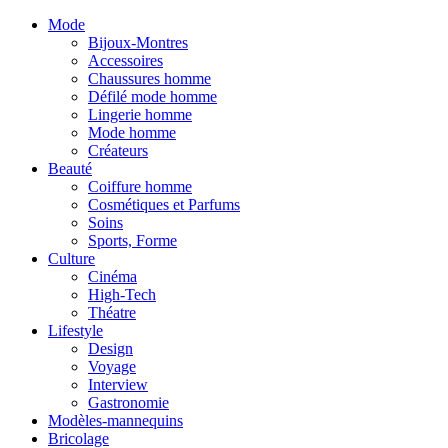
Mode
Bijoux-Montres
Accessoires
Chaussures homme
Défilé mode homme
Lingerie homme
Mode homme
Créateurs
Beauté
Coiffure homme
Cosmétiques et Parfums
Soins
Sports, Forme
Culture
Cinéma
High-Tech
Théatre
Lifestyle
Design
Voyage
Interview
Gastronomie
Modèles-mannequins
Bricolage