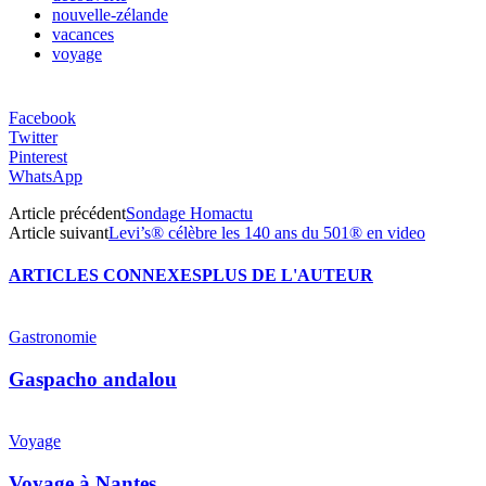
nouvelle-zélande
vacances
voyage
Facebook
Twitter
Pinterest
WhatsApp
Article précédent
Sondage Homactu
Article suivant
Levi’s® célèbre les 140 ans du 501® en video
ARTICLES CONNEXES
PLUS DE L'AUTEUR
Gastronomie
Gaspacho andalou
Voyage
Voyage à Nantes.