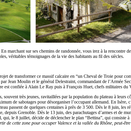
 En marchant sur ses chemins de randonnée, vous irez à la rencontre de ce
es, véritables témoignages de la vie des habitants au fil des siècles.
et de transformer ce massif calcaire en “un Cheval de Troie pour comman
par Jean Moulin et le général Delestraint, commandant de l’Armée Secr
e est confiée à Alain Le Ray puis à François Huet, chefs militaires du
 souvent très jeunes, ravitaillées par la population du plateau à leurs 
aximum de sabotages pour désorganiser l’occupant allemand. En Isère, c
teau passent de quelques centaines à près de 3 500. Dès le 8 juin, les ré
e, depuis Grenoble. Dès le 13 juin, des parachutages d’armes et de muni
, qui, le 8 juillet, décide de déclencher le plan “Bettina”, qui consiste
tir de cette zone pour occuper Valence et la vallée du Rhône, peut-être 