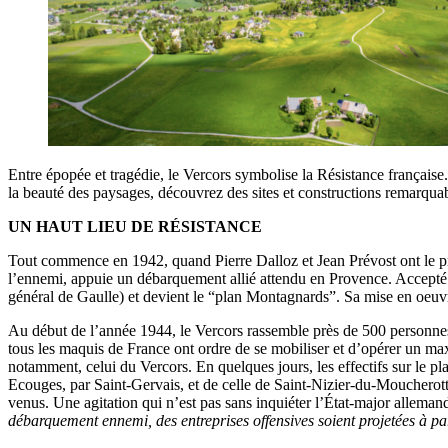
Entre épopée et tragédie, le Vercors symbolise la Résistance française.
la beauté des paysages, découvrez des sites et constructions remarquabl
UN HAUT LIEU DE RÉSISTANCE
Tout commence en 1942, quand Pierre Dalloz et Jean Prévost ont le proj
l’ennemi, appuie un débarquement allié attendu en Provence. Accepté 
général de Gaulle) et devient le “plan Montagnards”. Sa mise en oeuvr
Au début de l’année 1944, le Vercors rassemble près de 500 personnes,
tous les maquis de France ont ordre de se mobiliser et d’opérer un m
notamment, celui du Vercors. En quelques jours, les effectifs sur le pla
Ecouges, par Saint-Gervais, et de celle de Saint-Nizier-du-Moucherott
venus. Une agitation qui n’est pas sans inquiéter l’État-major allemand
débarquement ennemi, des entreprises offensives soient projetées à par