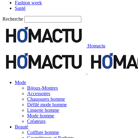
Fashion week
Santé
Recherche
Homactu
Mode
Bijoux-Montres
Accessoires
Chaussures homme
Défilé mode homme
Lingerie homme
Mode homme
Créateurs
Beauté
Coiffure homme
Cosmétiques et Parfums