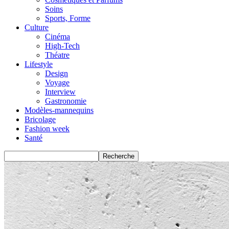
Soins
Sports, Forme
Culture
Cinéma
High-Tech
Théatre
Lifestyle
Design
Voyage
Interview
Gastronomie
Modèles-mannequins
Bricolage
Fashion week
Santé