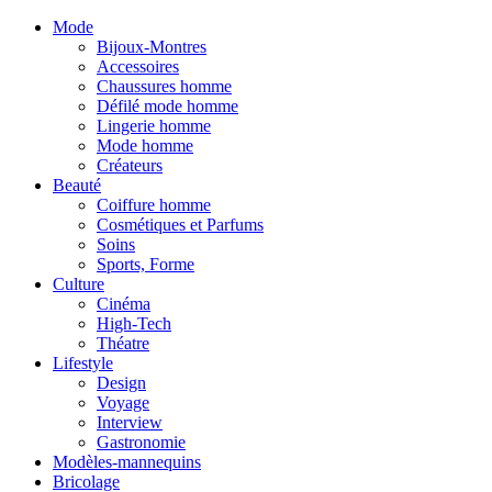
Mode
Bijoux-Montres
Accessoires
Chaussures homme
Défilé mode homme
Lingerie homme
Mode homme
Créateurs
Beauté
Coiffure homme
Cosmétiques et Parfums
Soins
Sports, Forme
Culture
Cinéma
High-Tech
Théatre
Lifestyle
Design
Voyage
Interview
Gastronomie
Modèles-mannequins
Bricolage