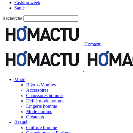
Fashion week
Santé
Recherche
Homactu
Mode
Bijoux-Montres
Accessoires
Chaussures homme
Défilé mode homme
Lingerie homme
Mode homme
Créateurs
Beauté
Coiffure homme
Cosmétiques et Parfums