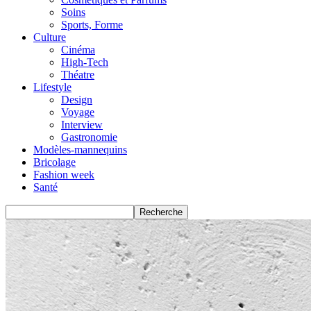
Soins
Sports, Forme
Culture
Cinéma
High-Tech
Théatre
Lifestyle
Design
Voyage
Interview
Gastronomie
Modèles-mannequins
Bricolage
Fashion week
Santé