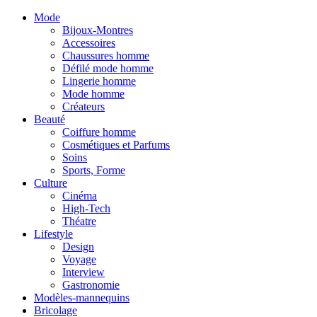
Mode
Bijoux-Montres
Accessoires
Chaussures homme
Défilé mode homme
Lingerie homme
Mode homme
Créateurs
Beauté
Coiffure homme
Cosmétiques et Parfums
Soins
Sports, Forme
Culture
Cinéma
High-Tech
Théatre
Lifestyle
Design
Voyage
Interview
Gastronomie
Modèles-mannequins
Bricolage