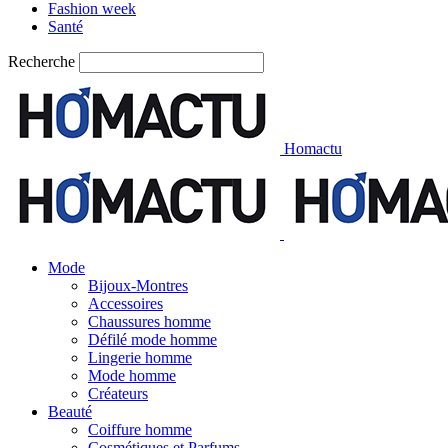
Fashion week
Santé
Recherche
Homactu
Mode
Bijoux-Montres
Accessoires
Chaussures homme
Défilé mode homme
Lingerie homme
Mode homme
Créateurs
Beauté
Coiffure homme
Cosmétiques et Parfums