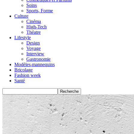
Soins
Sports, Forme
Culture
Cinéma
High-Tech
Théatre
Lifestyle
Design
Voyage
Interview
Gastronomie
Modèles-mannequins
Bricolage
Fashion week
Santé