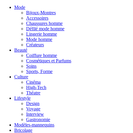
Mode
Bijoux-Montres
Accessoires
Chaussures homme
Défilé mode homme
Lingerie homme
Mode homme
Créateurs
Beauté
Coiffure homme
Cosmétiques et Parfums
Soins
Sports, Forme
Culture
Cinéma
High-Tech
Théatre
Lifestyle
Design
Voyage
Interview
Gastronomie
Modèles-mannequins
Bricolage