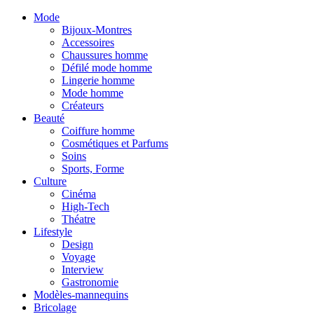
Mode
Bijoux-Montres
Accessoires
Chaussures homme
Défilé mode homme
Lingerie homme
Mode homme
Créateurs
Beauté
Coiffure homme
Cosmétiques et Parfums
Soins
Sports, Forme
Culture
Cinéma
High-Tech
Théatre
Lifestyle
Design
Voyage
Interview
Gastronomie
Modèles-mannequins
Bricolage