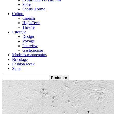
Soins
Sports, Forme
Culture
Cinéma
High-Tech
Théatre
Lifestyle
Design
Voyage
Interview
Gastronomie
Modèles-mannequins
Bricolage
Fashion week
Santé