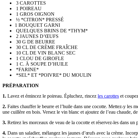
3 CAROTTES
1 POIREAU
1 GROS OIGNON
½ *CITRON* PRESSÉ
1 BOUQUET GARNI
QUELQUES BRINS DE *THYM*
2 JAUNES D’ŒUFS
30 G DE BEURRE
30 CL DE CRÈME FRAÎCHE
10 CL DE VIN BLANC SEC
1 CLOU DE GIROFLE
1 C. À SOUPE D’HUILE
*FARINE*
*SEL* ET *POIVRE* DU MOULIN
PRÉPARATION
1.
Lavez et émincez le poireau. Épluchez, rincez
les carottes
et coupez-
2.
Faites chauffer le beurre et l’huile dans une cocotte. Mettez-y les 
une cuillère en bois. Versez le vin blanc et ajoutez de l’eau chaude, d
3.
Retirez les morceaux de veau de la cocotte et réservez-les dans un pl
4.
Dans un saladier, mélangez les jaunes d’œufs avec la crème. Incorpor