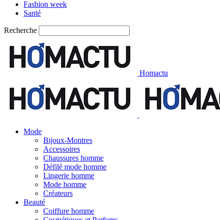
Fashion week
Santé
Recherche
Homactu
Mode
Bijoux-Montres
Accessoires
Chaussures homme
Défilé mode homme
Lingerie homme
Mode homme
Créateurs
Beauté
Coiffure homme
Cosmétiques et Parfums