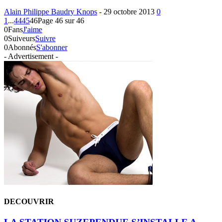
Alain Philippe Baudry Knops
-
29 octobre 2013
0
1
...
44
45
46
Page 46 sur 46
0
Fans
J'aime
0
Suiveurs
Suivre
0
Abonnés
S'abonner
- Advertisement -
DECOUVRIR