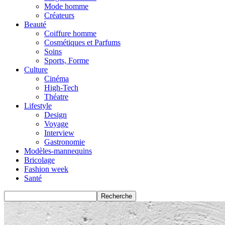
Mode homme
Créateurs
Beauté
Coiffure homme
Cosmétiques et Parfums
Soins
Sports, Forme
Culture
Cinéma
High-Tech
Théatre
Lifestyle
Design
Voyage
Interview
Gastronomie
Modèles-mannequins
Bricolage
Fashion week
Santé