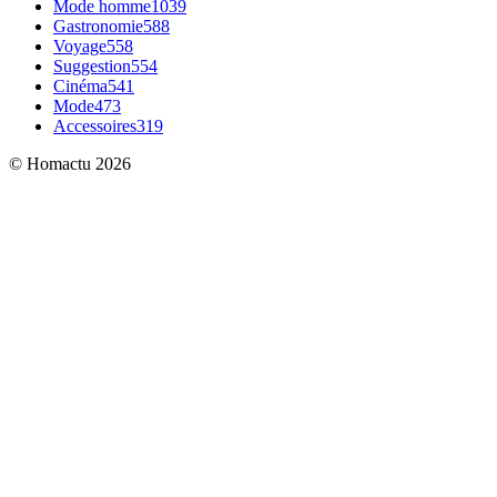
Mode homme
1039
Gastronomie
588
Voyage
558
Suggestion
554
Cinéma
541
Mode
473
Accessoires
319
© Homactu 2026