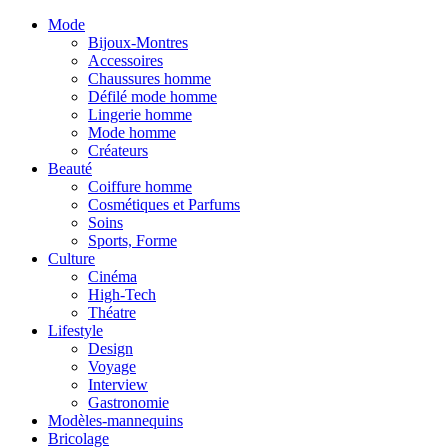
Mode
Bijoux-Montres
Accessoires
Chaussures homme
Défilé mode homme
Lingerie homme
Mode homme
Créateurs
Beauté
Coiffure homme
Cosmétiques et Parfums
Soins
Sports, Forme
Culture
Cinéma
High-Tech
Théatre
Lifestyle
Design
Voyage
Interview
Gastronomie
Modèles-mannequins
Bricolage