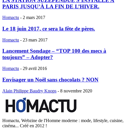
LA STATION SUZEPENDUE S’INSTALLE A
PARIS JUSQU’À LA FIN DE L’HIVER.
Homactu
-
2 mars 2017
Le 18 juin 2017, ce sera la fête de pères.
Homactu
-
23 mars 2017
Lancement Sondage – “TOP 100 des mecs à
toujours” – Adopter?
Homactu
-
29 avril 2016
Envisager un Noël sans chocolats ? NON
Alain Philippe Baudry Knops
-
8 novembre 2020
Homactu, Webzine de l'Homme moderne : mode, lifestyle, cuisine,
cinéma... Créé en 2012 !