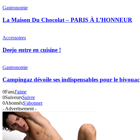
Gastronomie
La Maison Du Chocolat – PARIS À L’HONNEUR
Accessoires
Deejo entre en cuisine !
Gastronomie
Campingaz dévoile ses indispensables pour le bivouac
0
Fans
J'aime
0
Suiveurs
Suivre
0
Abonnés
S'abonner
- Advertisement -