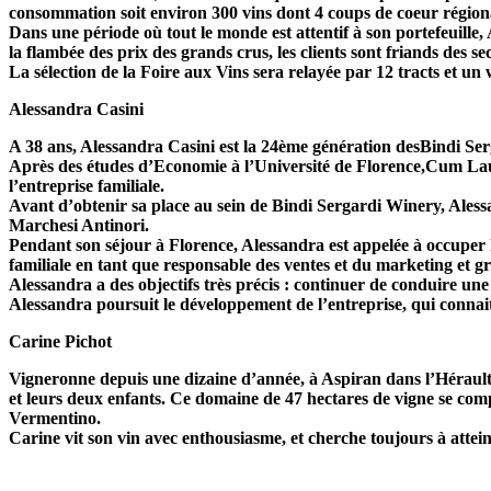
consommation soit environ 300 vins dont 4 coups de coeur régio
Dans une période où tout le monde est attentif à son portefeuille,
la flambée des prix des grands crus, les clients sont friands des 
La sélection de la Foire aux Vins sera relayée par 12 tracts et un
Alessandra Casini
A 38 ans, Alessandra Casini est la 24ème génération desBindi Serga
Après des études d’Economie à l’Université de Florence,Cum Laude,
l’entreprise familiale.
Avant d’obtenir sa place au sein de Bindi Sergardi Winery, Alessa
Marchesi Antinori.
Pendant son séjour à Florence, Alessandra est appelée à occuper l
familiale en tant que responsable des ventes et du marketing et gr
Alessandra a des objectifs très précis : continuer de conduire un
Alessandra poursuit le développement de l’entreprise, qui connai
Carine Pichot
Vigneronne depuis une dizaine d’année, à Aspiran dans l’Hérault,
et leurs deux enfants. Ce domaine de 47 hectares de vigne se c
Vermentino.
Carine vit son vin avec enthousiasme, et cherche toujours à attein