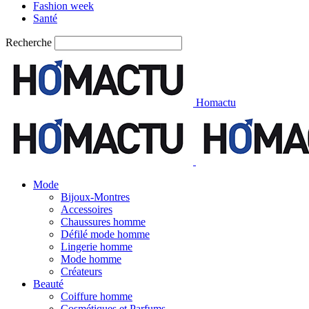
Fashion week
Santé
Recherche
Homactu
Mode
Bijoux-Montres
Accessoires
Chaussures homme
Défilé mode homme
Lingerie homme
Mode homme
Créateurs
Beauté
Coiffure homme
Cosmétiques et Parfums