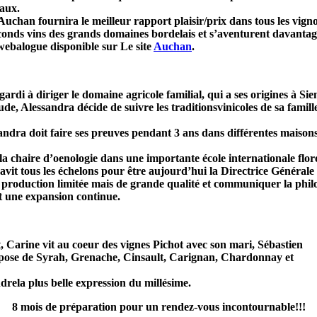
naux.
 Auchan fournira le meilleur rapport plaisir/prix dans tous les vig
seconds vins des grands domaines bordelais et s’aventurent davantag
 webalogue disponible sur Le site
Auchan
.
rdi à diriger le domaine agricole familial, qui a ses origines à Sie
 Alessandra décide de suivre les traditionsvinicoles de sa famille
ndra doit faire ses preuves pendant 3 ans dans différentes maisons 
a chaire d’oenologie dans une importante école internationale floren
avit tous les échelons pour être aujourd’hui la Directrice Générale
e production limitée mais de grande qualité et communiquer la philo
t une expansion continue.
 Carine vit au coeur des vignes Pichot avec son mari, Sébastien
ompose de Syrah, Grenache, Cinsault, Carignan, Chardonnay et
drela plus belle expression du millésime.
8 mois de préparation pour un rendez-vous incontournable!!!