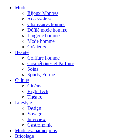
Mode
Bijoux-Montres
Accessoires
Chaussures homme
Défilé mode homme
Lingerie homme
Mode homme
Créateurs
Beauté
Coiffure homme
Cosmétiques et Parfums
Soins
Sports, Forme
Culture
Cinéma
High-Tech
Théatre
Lifestyle
Design
Voyage
Interview
Gastronomie
Modèles-mannequins
Bricolage