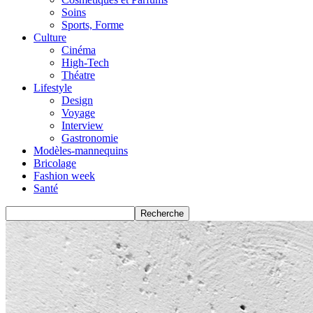
Soins
Sports, Forme
Culture
Cinéma
High-Tech
Théatre
Lifestyle
Design
Voyage
Interview
Gastronomie
Modèles-mannequins
Bricolage
Fashion week
Santé