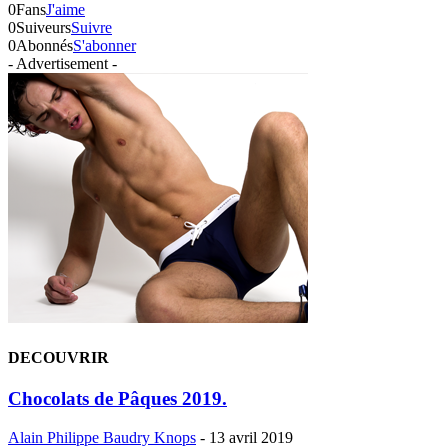
0
Fans
J'aime
0
Suiveurs
Suivre
0
Abonnés
S'abonner
- Advertisement -
DECOUVRIR
Chocolats de Pâques 2019.
Alain Philippe Baudry Knops
-
13 avril 2019