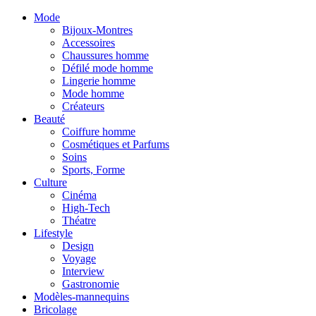
Mode
Bijoux-Montres
Accessoires
Chaussures homme
Défilé mode homme
Lingerie homme
Mode homme
Créateurs
Beauté
Coiffure homme
Cosmétiques et Parfums
Soins
Sports, Forme
Culture
Cinéma
High-Tech
Théatre
Lifestyle
Design
Voyage
Interview
Gastronomie
Modèles-mannequins
Bricolage