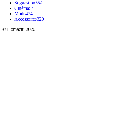
Suggestion
554
Cinéma
541
Mode
474
Accessoires
320
© Homactu 2026