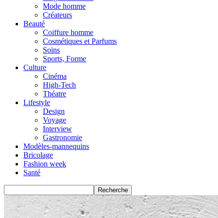
Mode homme
Créateurs
Beauté
Coiffure homme
Cosmétiques et Parfums
Soins
Sports, Forme
Culture
Cinéma
High-Tech
Théatre
Lifestyle
Design
Voyage
Interview
Gastronomie
Modèles-mannequins
Bricolage
Fashion week
Santé