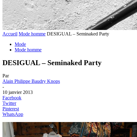
Accueil
Mode homme
DESIGUAL – Seminaked Party
Mode
Mode homme
DESIGUAL – Seminaked Party
Par
Alain Philippe Baudry Knops
-
10 janvier 2013
Facebook
Twitter
Pinterest
WhatsApp