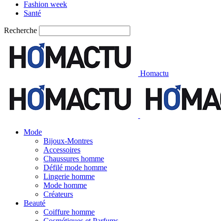
Fashion week
Santé
Recherche
Homactu
Mode
Bijoux-Montres
Accessoires
Chaussures homme
Défilé mode homme
Lingerie homme
Mode homme
Créateurs
Beauté
Coiffure homme
Cosmétiques et Parfums