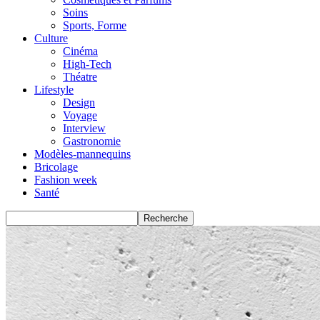
Soins
Sports, Forme
Culture
Cinéma
High-Tech
Théatre
Lifestyle
Design
Voyage
Interview
Gastronomie
Modèles-mannequins
Bricolage
Fashion week
Santé