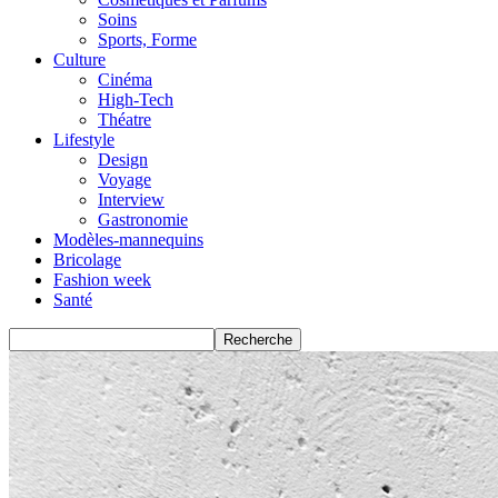
Soins
Sports, Forme
Culture
Cinéma
High-Tech
Théatre
Lifestyle
Design
Voyage
Interview
Gastronomie
Modèles-mannequins
Bricolage
Fashion week
Santé