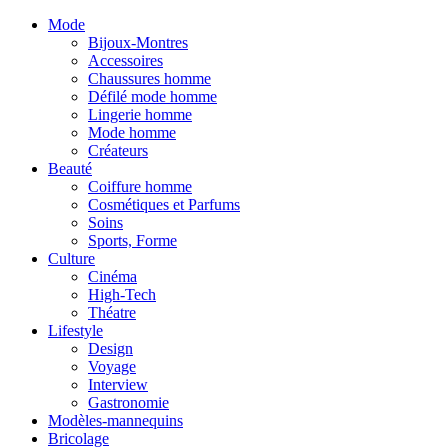
Mode
Bijoux-Montres
Accessoires
Chaussures homme
Défilé mode homme
Lingerie homme
Mode homme
Créateurs
Beauté
Coiffure homme
Cosmétiques et Parfums
Soins
Sports, Forme
Culture
Cinéma
High-Tech
Théatre
Lifestyle
Design
Voyage
Interview
Gastronomie
Modèles-mannequins
Bricolage