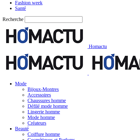
Fashion week
Santé
Recherche
Homactu
Mode
Bijoux-Montres
Accessoires
Chaussures homme
Défilé mode homme
Lingerie homme
Mode homme
Créateurs
Beauté
Coiffure homme
Cosmétiques et Parfums