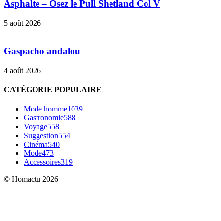
Asphalte – Osez le Pull Shetland Col V
5 août 2026
Gaspacho andalou
4 août 2026
CATÉGORIE POPULAIRE
Mode homme
1039
Gastronomie
588
Voyage
558
Suggestion
554
Cinéma
540
Mode
473
Accessoires
319
© Homactu 2026