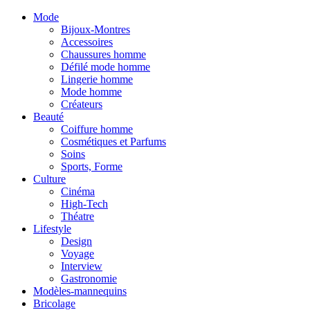
Mode
Bijoux-Montres
Accessoires
Chaussures homme
Défilé mode homme
Lingerie homme
Mode homme
Créateurs
Beauté
Coiffure homme
Cosmétiques et Parfums
Soins
Sports, Forme
Culture
Cinéma
High-Tech
Théatre
Lifestyle
Design
Voyage
Interview
Gastronomie
Modèles-mannequins
Bricolage