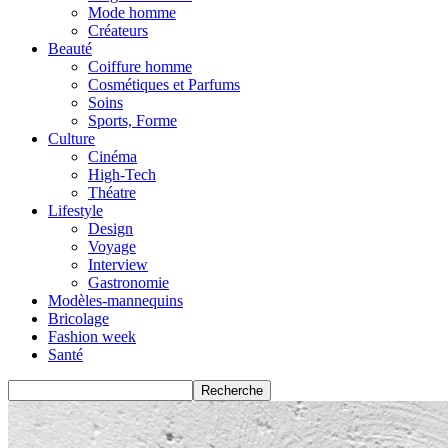
Mode homme
Créateurs
Beauté
Coiffure homme
Cosmétiques et Parfums
Soins
Sports, Forme
Culture
Cinéma
High-Tech
Théatre
Lifestyle
Design
Voyage
Interview
Gastronomie
Modèles-mannequins
Bricolage
Fashion week
Santé