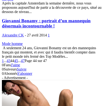
Après la capitale Amsterdam la semaine dernière, nous vous
proposons aujourd'hui de partir a la découverte de ce pays, situé au
dessous de niveau...
Giovanni Bonamy : portrait d’un mannequin
désormais incontournable !
Alexandre CK
-
27 avril 2014
1
Mode homme
A seulement 24 ans, Giovanni Bonamy est un des mannequins
français qui montent, et avec qui il faudra bientôt compter dans
le petit monde très fermé des Top Modèles...
1
...
43
44
45
...
47
Page 44 sur 47
0
Fans
J'aime
0
Suiveurs
Suivre
0
Abonnés
S'abonner
- Advertisement -