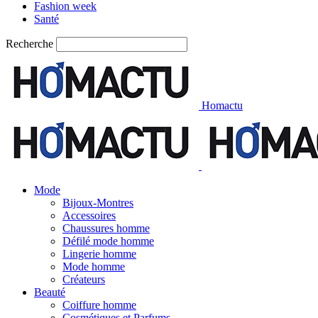
Fashion week
Santé
Recherche
Homactu
Mode
Bijoux-Montres
Accessoires
Chaussures homme
Défilé mode homme
Lingerie homme
Mode homme
Créateurs
Beauté
Coiffure homme
Cosmétiques et Parfums