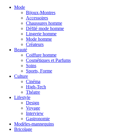
Mode
Bijoux-Montres
Accessoires
Chaussures homme
Défilé mode homme
Lingerie homme
Mode homme
Créateurs
Beauté
Coiffure homme
Cosmétiques et Parfums
Soins
Sports, Forme
Culture
Cinéma
High-Tech
Théatre
Lifestyle
Design
Voyage
Interview
Gastronomie
Modèles-mannequins
Bricolage