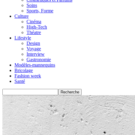
Soins
Sports, Forme
Culture
Cinéma
High-Tech
Théatre
Lifestyle
Design
Voyage
Interview
Gastronomie
Modèles-mannequins
Bricolage
Fashion week
Santé