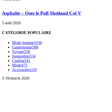
Asphalte – Osez le Pull Shetland Col V
5 août 2026
CATÉGORIE POPULAIRE
Mode homme
1039
Gastronomie
588
Voyage
558
Suggestion
554
Cinéma
541
Mode
473
Accessoires
319
© Homactu 2026