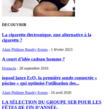
DECOUVRIR
La cigarette électronique, une alternative à la
cigarette ?
Alain Philippe Baudry Knops
-
1 février 2023
A court d’idée cadeau homme ?
Homactu
-
28 septembre 2016
iopool lance EcO, la première sonde connectée «
piscine » qui optimise l’utilisation des...
Alain Philippe Baudry Knops
-
16 avril 2020
LA SÉLECTION DU GROUPE SEB POUR LES
FÊTES DE FIN D’ANNÉE.