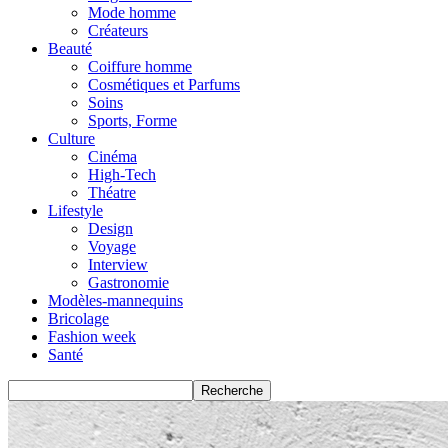
Mode homme
Créateurs
Beauté
Coiffure homme
Cosmétiques et Parfums
Soins
Sports, Forme
Culture
Cinéma
High-Tech
Théatre
Lifestyle
Design
Voyage
Interview
Gastronomie
Modèles-mannequins
Bricolage
Fashion week
Santé