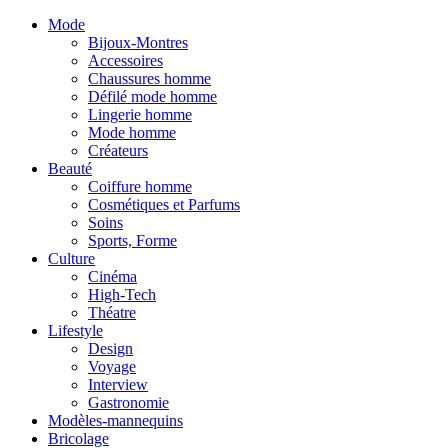
Mode
Bijoux-Montres
Accessoires
Chaussures homme
Défilé mode homme
Lingerie homme
Mode homme
Créateurs
Beauté
Coiffure homme
Cosmétiques et Parfums
Soins
Sports, Forme
Culture
Cinéma
High-Tech
Théatre
Lifestyle
Design
Voyage
Interview
Gastronomie
Modèles-mannequins
Bricolage