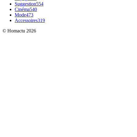
Suggestion
554
Cinéma
540
Mode
473
Accessoires
319
© Homactu 2026