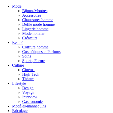
Mode
Bijoux-Montres
Accessoires
Chaussures homme
Défilé mode homme
Lingerie homme
Mode homme
Créateurs
Beauté
Coiffure homme
Cosmétiques et Parfums
Soins
Sports, Forme
Culture
Cinéma
High-Tech
Théatre
Lifestyle
Design
Voyage
Interview
Gastronomie
Modèles-mannequins
Bricolage