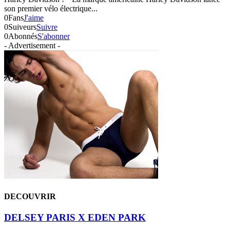
son premier vélo électrique...
0
Fans
J'aime
0
Suiveurs
Suivre
0
Abonnés
S'abonner
- Advertisement -
DECOUVRIR
DELSEY PARIS X EDEN PARK