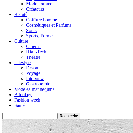
Mode homme
Créateurs
Beauté
Coiffure homme
Cosmétiques et Parfums
Soins
Sports, Forme
Culture
Cinéma
High-Tech
Théatre
Lifestyle
Design
Voyage
Interview
Gastronomie
Modèles-mannequins
Bricolage
Fashion week
Santé