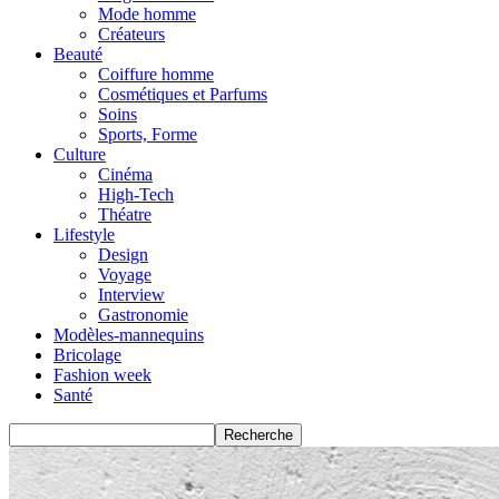
Mode homme
Créateurs
Beauté
Coiffure homme
Cosmétiques et Parfums
Soins
Sports, Forme
Culture
Cinéma
High-Tech
Théatre
Lifestyle
Design
Voyage
Interview
Gastronomie
Modèles-mannequins
Bricolage
Fashion week
Santé