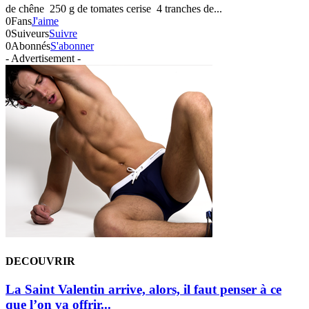
de chêne 250 g de tomates cerise 4 tranches de...
0
Fans
J'aime
0
Suiveurs
Suivre
0
Abonnés
S'abonner
- Advertisement -
DECOUVRIR
La Saint Valentin arrive, alors, il faut penser à ce
que l’on va offrir...