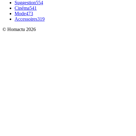
Suggestion
554
Cinéma
541
Mode
473
Accessoires
319
© Homactu 2026