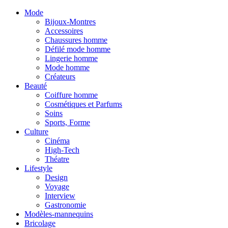
Mode
Bijoux-Montres
Accessoires
Chaussures homme
Défilé mode homme
Lingerie homme
Mode homme
Créateurs
Beauté
Coiffure homme
Cosmétiques et Parfums
Soins
Sports, Forme
Culture
Cinéma
High-Tech
Théatre
Lifestyle
Design
Voyage
Interview
Gastronomie
Modèles-mannequins
Bricolage