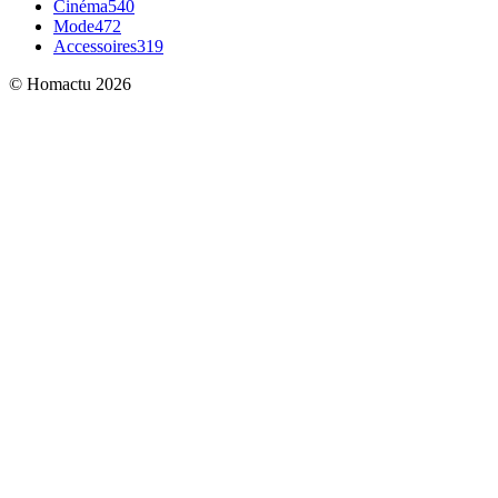
Cinéma
540
Mode
472
Accessoires
319
© Homactu 2026