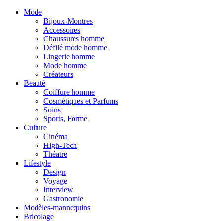
Mode
Bijoux-Montres
Accessoires
Chaussures homme
Défilé mode homme
Lingerie homme
Mode homme
Créateurs
Beauté
Coiffure homme
Cosmétiques et Parfums
Soins
Sports, Forme
Culture
Cinéma
High-Tech
Théatre
Lifestyle
Design
Voyage
Interview
Gastronomie
Modèles-mannequins
Bricolage