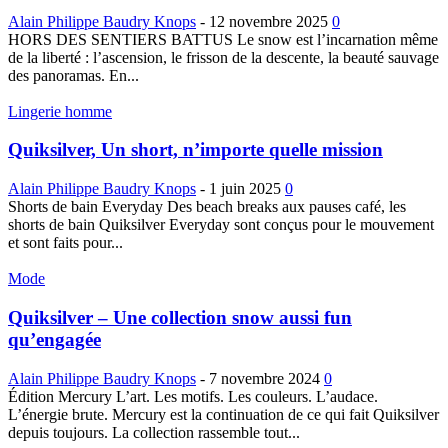
Alain Philippe Baudry Knops
-
12 novembre 2025
0
HORS DES SENTIERS BATTUS Le snow est l’incarnation même
de la liberté : l’ascension, le frisson de la descente, la beauté sauvage
des panoramas. En...
Lingerie homme
Quiksilver, Un short, n’importe quelle mission
Alain Philippe Baudry Knops
-
1 juin 2025
0
Shorts de bain Everyday Des beach breaks aux pauses café, les
shorts de bain Quiksilver Everyday sont conçus pour le mouvement
et sont faits pour...
Mode
Quiksilver – Une collection snow aussi fun
qu’engagée
Alain Philippe Baudry Knops
-
7 novembre 2024
0
Édition Mercury L’art. Les motifs. Les couleurs. L’audace.
L’énergie brute. Mercury est la continuation de ce qui fait Quiksilver
depuis toujours. La collection rassemble tout...