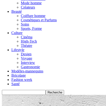
Mode homme
Créateurs
Beauté
Coiffure homme
Cosmétiques et Parfums
Soins
Sports, Forme
Culture
Cinéma
High-Tech
Théatre
Lifestyle
Design
Voyage
Interview
Gastronomie
Modèles-mannequins
Bricolage
Fashion week
Santé