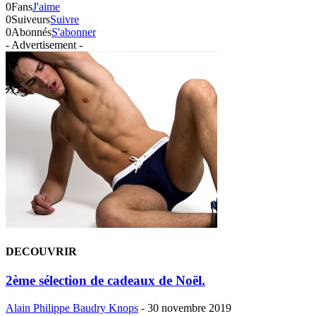
0
Fans
J'aime
0
Suiveurs
Suivre
0
Abonnés
S'abonner
- Advertisement -
DECOUVRIR
2ème sélection de cadeaux de Noël.
Alain Philippe Baudry Knops
-
30 novembre 2019