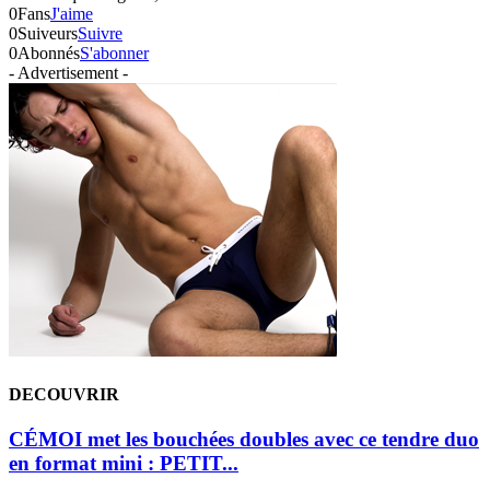
0
Fans
J'aime
0
Suiveurs
Suivre
0
Abonnés
S'abonner
- Advertisement -
DECOUVRIR
CÉMOI met les bouchées doubles avec ce tendre duo
en format mini : PETIT...