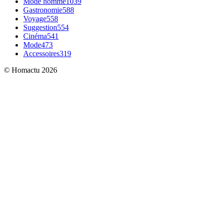
Mode homme
1039
Gastronomie
588
Voyage
558
Suggestion
554
Cinéma
541
Mode
473
Accessoires
319
© Homactu 2026