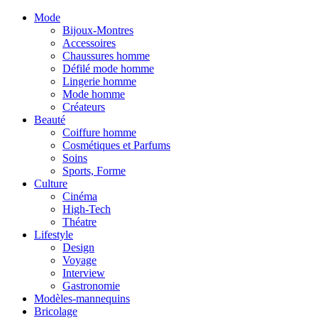
Mode
Bijoux-Montres
Accessoires
Chaussures homme
Défilé mode homme
Lingerie homme
Mode homme
Créateurs
Beauté
Coiffure homme
Cosmétiques et Parfums
Soins
Sports, Forme
Culture
Cinéma
High-Tech
Théatre
Lifestyle
Design
Voyage
Interview
Gastronomie
Modèles-mannequins
Bricolage