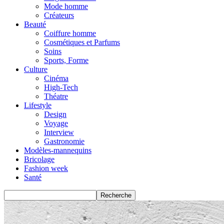
Mode homme
Créateurs
Beauté
Coiffure homme
Cosmétiques et Parfums
Soins
Sports, Forme
Culture
Cinéma
High-Tech
Théatre
Lifestyle
Design
Voyage
Interview
Gastronomie
Modèles-mannequins
Bricolage
Fashion week
Santé