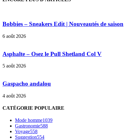
Bobbies – Sneakers Edit | Nouveautés de saison
6 août 2026
Asphalte – Osez le Pull Shetland Col V
5 août 2026
Gaspacho andalou
4 août 2026
CATÉGORIE POPULAIRE
Mode homme
1039
Gastronomie
588
Voyage
558
Suggestion
554