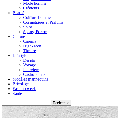
Mode homme
Créateurs
Beauté
Coiffure homme
Cosmétiques et Parfums
Soins
Sports, Forme
Culture
Cinéma
High-Tech
Théatre
Lifestyle
Design
Voyage
Interview
Gastronomie
Modèles-mannequins
Bricolage
Fashion week
Santé