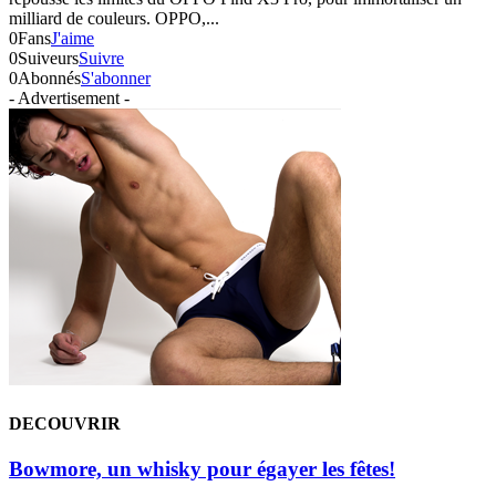
milliard de couleurs. OPPO,...
0
Fans
J'aime
0
Suiveurs
Suivre
0
Abonnés
S'abonner
- Advertisement -
DECOUVRIR
Bowmore, un whisky pour égayer les fêtes!