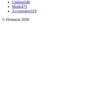
Cinéma
540
Mode
473
Accessoires
319
© Homactu 2026