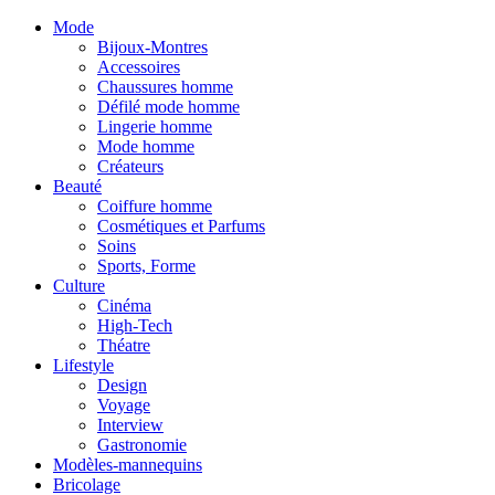
Mode
Bijoux-Montres
Accessoires
Chaussures homme
Défilé mode homme
Lingerie homme
Mode homme
Créateurs
Beauté
Coiffure homme
Cosmétiques et Parfums
Soins
Sports, Forme
Culture
Cinéma
High-Tech
Théatre
Lifestyle
Design
Voyage
Interview
Gastronomie
Modèles-mannequins
Bricolage