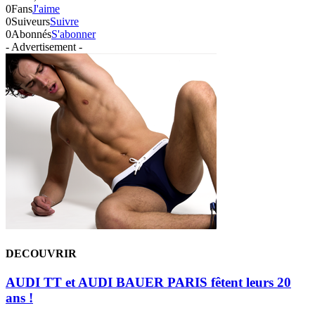
0
Fans
J'aime
0
Suiveurs
Suivre
0
Abonnés
S'abonner
- Advertisement -
DECOUVRIR
AUDI TT et AUDI BAUER PARIS fêtent leurs 20
ans !