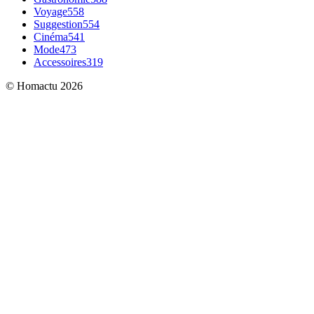
Voyage
558
Suggestion
554
Cinéma
541
Mode
473
Accessoires
319
© Homactu 2026