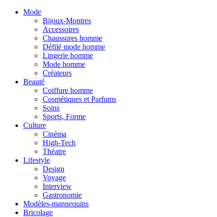
Mode
Bijoux-Montres
Accessoires
Chaussures homme
Défilé mode homme
Lingerie homme
Mode homme
Créateurs
Beauté
Coiffure homme
Cosmétiques et Parfums
Soins
Sports, Forme
Culture
Cinéma
High-Tech
Théatre
Lifestyle
Design
Voyage
Interview
Gastronomie
Modèles-mannequins
Bricolage