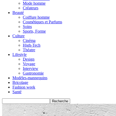
Mode homme
Créateurs
Beauté
Coiffure homme
Cosmétiques et Parfums
Soins
Sports, Forme
Culture
Cinéma
High-Tech
Théatre
Lifestyle
Design
Voyage
Interview
Gastronomie
Modèles-mannequins
Bricolage
Fashion week
Santé