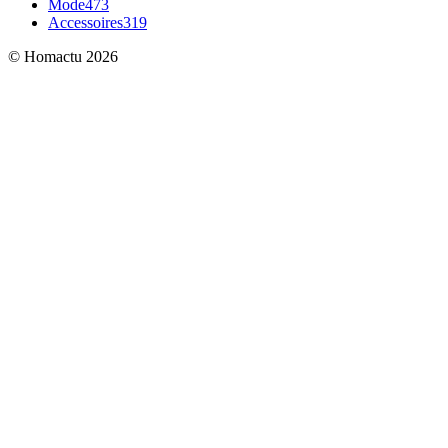
Mode
473
Accessoires
319
© Homactu 2026