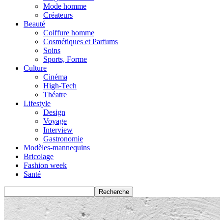
Mode homme
Créateurs
Beauté
Coiffure homme
Cosmétiques et Parfums
Soins
Sports, Forme
Culture
Cinéma
High-Tech
Théatre
Lifestyle
Design
Voyage
Interview
Gastronomie
Modèles-mannequins
Bricolage
Fashion week
Santé