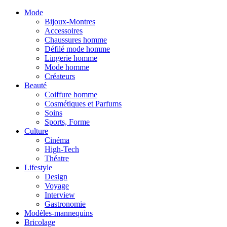
Mode
Bijoux-Montres
Accessoires
Chaussures homme
Défilé mode homme
Lingerie homme
Mode homme
Créateurs
Beauté
Coiffure homme
Cosmétiques et Parfums
Soins
Sports, Forme
Culture
Cinéma
High-Tech
Théatre
Lifestyle
Design
Voyage
Interview
Gastronomie
Modèles-mannequins
Bricolage