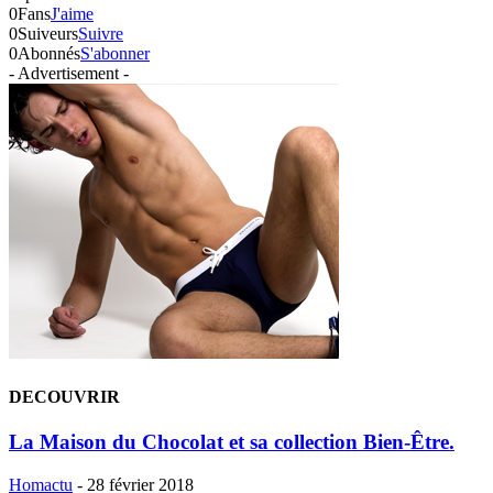
0
Fans
J'aime
0
Suiveurs
Suivre
0
Abonnés
S'abonner
- Advertisement -
DECOUVRIR
La Maison du Chocolat et sa collection Bien-Être.
Homactu
-
28 février 2018