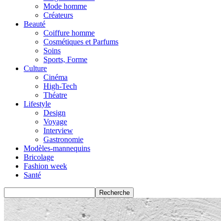
Mode homme
Créateurs
Beauté
Coiffure homme
Cosmétiques et Parfums
Soins
Sports, Forme
Culture
Cinéma
High-Tech
Théatre
Lifestyle
Design
Voyage
Interview
Gastronomie
Modèles-mannequins
Bricolage
Fashion week
Santé