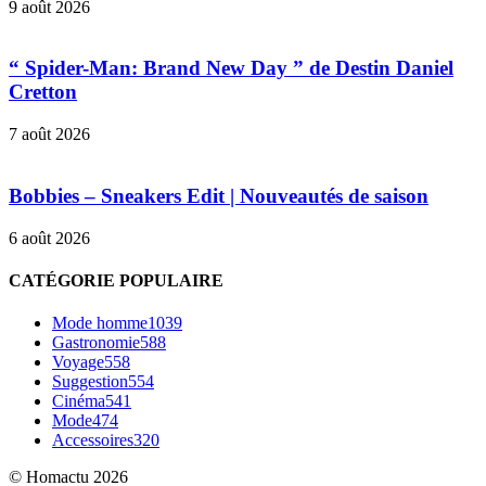
9 août 2026
“ Spider-Man: Brand New Day ” de Destin Daniel
Cretton
7 août 2026
Bobbies – Sneakers Edit | Nouveautés de saison
6 août 2026
CATÉGORIE POPULAIRE
Mode homme
1039
Gastronomie
588
Voyage
558
Suggestion
554
Cinéma
541
Mode
474
Accessoires
320
© Homactu 2026