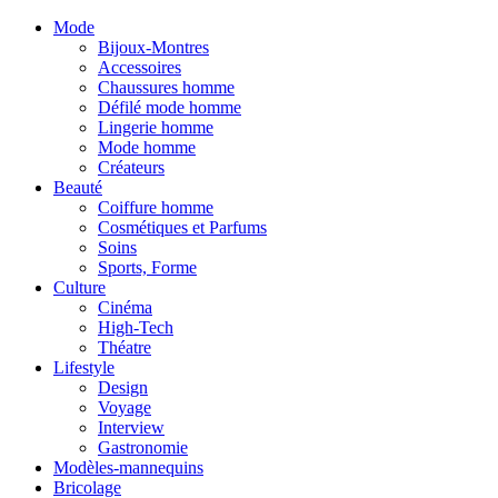
Mode
Bijoux-Montres
Accessoires
Chaussures homme
Défilé mode homme
Lingerie homme
Mode homme
Créateurs
Beauté
Coiffure homme
Cosmétiques et Parfums
Soins
Sports, Forme
Culture
Cinéma
High-Tech
Théatre
Lifestyle
Design
Voyage
Interview
Gastronomie
Modèles-mannequins
Bricolage