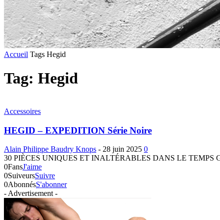
Accueil
Tags
Hegid
Tag: Hegid
Accessoires
HEGID – EXPEDITION Série Noire
Alain Philippe Baudry Knops
-
28 juin 2025
0
30 PIÈCES UNIQUES ET INALTÉRABLES DANS LE TEMPS GRAVURE INA
0
Fans
J'aime
0
Suiveurs
Suivre
0
Abonnés
S'abonner
- Advertisement -