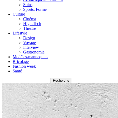
Soins
Sports, Forme
Culture
Cinéma
High-Tech
Théatre
Lifestyle
Design
Voyage
Interview
Gastronomie
Modèles-mannequins
Bricolage
Fashion week
Santé