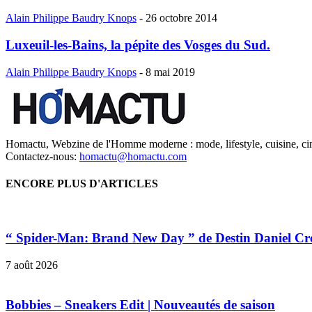
Alain Philippe Baudry Knops
-
26 octobre 2014
Luxeuil-les-Bains, la pépite des Vosges du Sud.
Alain Philippe Baudry Knops
-
8 mai 2019
Homactu, Webzine de l'Homme moderne : mode, lifestyle, cuisine, ci
Contactez-nous:
homactu@homactu.com
ENCORE PLUS D'ARTICLES
“ Spider-Man: Brand New Day ” de Destin Daniel Cr
7 août 2026
Bobbies – Sneakers Edit | Nouveautés de saison