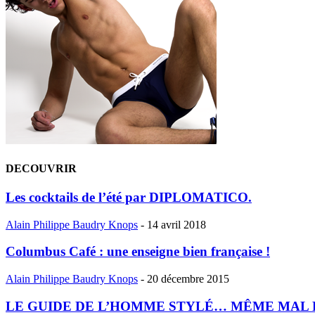
DECOUVRIR
Les cocktails de l’été par DIPLOMATICO.
Alain Philippe Baudry Knops
-
14 avril 2018
Columbus Café : une enseigne bien française !
Alain Philippe Baudry Knops
-
20 décembre 2015
LE GUIDE DE L’HOMME STYLÉ… MÊME MAL RASÉ