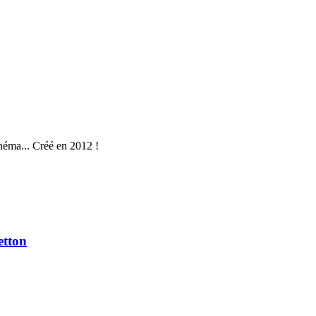
néma... Créé en 2012 !
etton