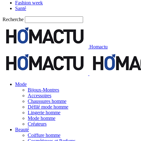
Fashion week
Santé
Recherche
Homactu
Mode
Bijoux-Montres
Accessoires
Chaussures homme
Défilé mode homme
Lingerie homme
Mode homme
Créateurs
Beauté
Coiffure homme
Cosmétiques et Parfums