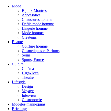
Mode
Bijoux-Montres
Accessoires
Chaussures homme
Défilé mode homme
Lingerie homme
Mode homme
Créateurs
Beauté
Coiffure homme
Cosmétiques et Parfums
Soins
Sports, Forme
Culture
Cinéma
High-Tech
Théatre
Lifestyle
Design
Voyage
Interview
Gastronomie
Modèles-mannequins
Bricolage