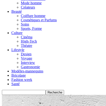
Mode homme
Créateurs
Beauté
Coiffure homme
Cosmétiques et Parfums
Soins
Sports, Forme
Culture
Cinéma
High-Tech
Théatre
Lifestyle
Design
Voyage
Interview
Gastronomie
Modèles-mannequins
Bricolage
Fashion week
Santé