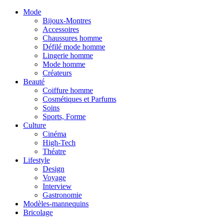
Mode
Bijoux-Montres
Accessoires
Chaussures homme
Défilé mode homme
Lingerie homme
Mode homme
Créateurs
Beauté
Coiffure homme
Cosmétiques et Parfums
Soins
Sports, Forme
Culture
Cinéma
High-Tech
Théatre
Lifestyle
Design
Voyage
Interview
Gastronomie
Modèles-mannequins
Bricolage