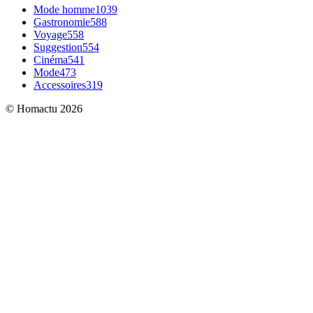
Mode homme
1039
Gastronomie
588
Voyage
558
Suggestion
554
Cinéma
541
Mode
473
Accessoires
319
© Homactu 2026