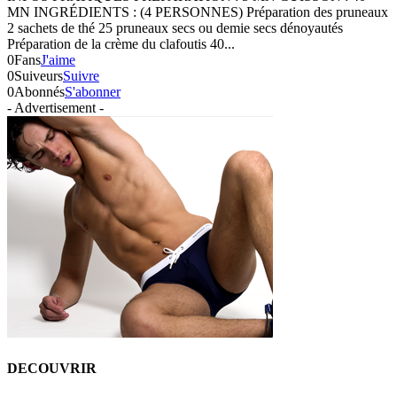
MN INGRÉDIENTS : (4 PERSONNES) Préparation des pruneaux
2 sachets de thé 25 pruneaux secs ou demie secs dénoyautés
Préparation de la crème du clafoutis 40...
0
Fans
J'aime
0
Suiveurs
Suivre
0
Abonnés
S'abonner
- Advertisement -
DECOUVRIR