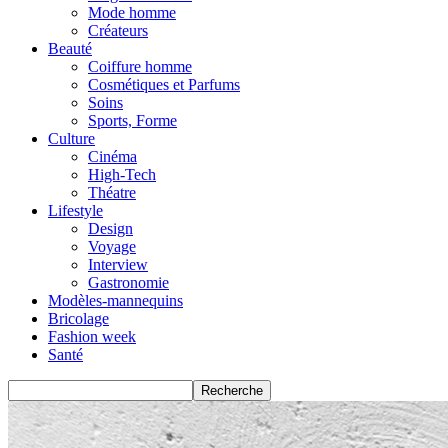
Mode homme
Créateurs
Beauté
Coiffure homme
Cosmétiques et Parfums
Soins
Sports, Forme
Culture
Cinéma
High-Tech
Théatre
Lifestyle
Design
Voyage
Interview
Gastronomie
Modèles-mannequins
Bricolage
Fashion week
Santé