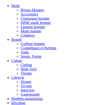
Mode
Bijoux-Montres
Accessoires
Chaussures homme
Défilé mode homme
Lingerie homme
Mode homme
Créateurs
Beauté
Coiffure homme
Cosmétiques et Parfums
Soins
Sports, Forme
Culture
Cinéma
High-Tech
Théatre
Lifestyle
Design
Voyage
Interview
Gastronomie
Modèles-mannequins
Bricolage