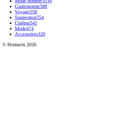
Mode homme
1039
Gastronomie
588
Voyage
558
Suggestion
554
Cinéma
541
Mode
474
Accessoires
320
© Homactu 2026