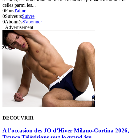
celles parmi les...
0
Fans
J'aime
0
Suiveurs
Suivre
0
Abonnés
S'abonner
- Advertisement -
DECOUVRIR
A l’occasion des JO d’Hiver Milano-Cortina 2026,
Trance Télévisions sort le grand jeu