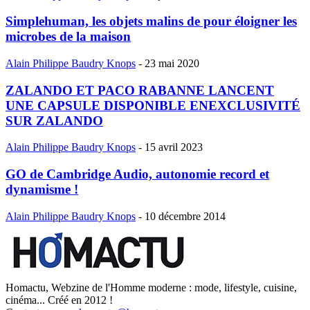
Simplehuman, les objets malins de pour éloigner les
microbes de la maison
Alain Philippe Baudry Knops
-
23 mai 2020
ZALANDO ET PACO RABANNE LANCENT
UNE CAPSULE DISPONIBLE ENEXCLUSIVITÉ
SUR ZALANDO
Alain Philippe Baudry Knops
-
15 avril 2023
GO de Cambridge Audio, autonomie record et
dynamisme !
Alain Philippe Baudry Knops
-
10 décembre 2014
Homactu, Webzine de l'Homme moderne : mode, lifestyle, cuisine,
cinéma... Créé en 2012 !