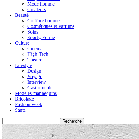
Mode homme
Créateurs
Beauté
Coiffure homme
Cosmétiques et Parfums
Soins
Sports, Forme
Culture
Cinéma
High-Tech
Théatre
Lifestyle
Design
Voyage
Interview
Gastronomie
Modèles-mannequins
Bricolage
Fashion week
Santé