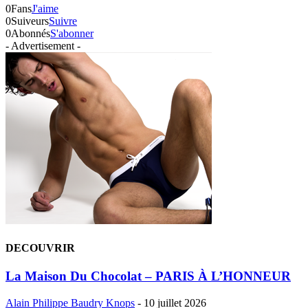
0
Fans
J'aime
0
Suiveurs
Suivre
0
Abonnés
S'abonner
- Advertisement -
DECOUVRIR
La Maison Du Chocolat – PARIS À L’HONNEUR
Alain Philippe Baudry Knops
-
10 juillet 2026