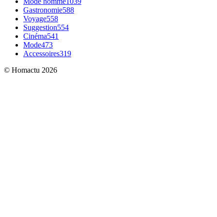
Mode homme
1039
Gastronomie
588
Voyage
558
Suggestion
554
Cinéma
541
Mode
473
Accessoires
319
© Homactu 2026