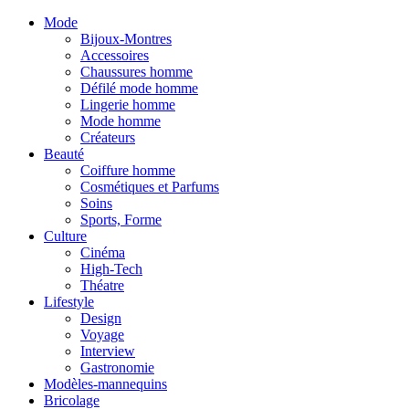
Mode
Bijoux-Montres
Accessoires
Chaussures homme
Défilé mode homme
Lingerie homme
Mode homme
Créateurs
Beauté
Coiffure homme
Cosmétiques et Parfums
Soins
Sports, Forme
Culture
Cinéma
High-Tech
Théatre
Lifestyle
Design
Voyage
Interview
Gastronomie
Modèles-mannequins
Bricolage