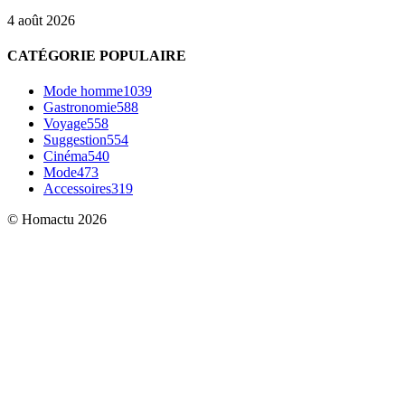
4 août 2026
CATÉGORIE POPULAIRE
Mode homme
1039
Gastronomie
588
Voyage
558
Suggestion
554
Cinéma
540
Mode
473
Accessoires
319
© Homactu 2026