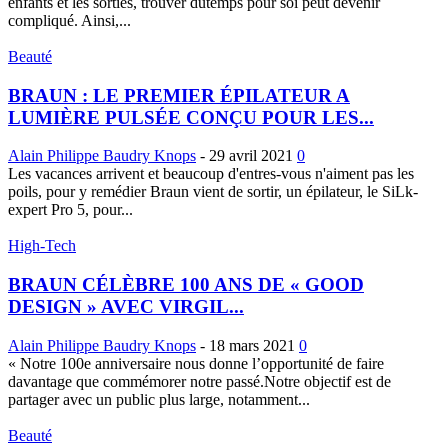
enfants et les sorties, trouver dutemps pour soi peut devenir
compliqué. Ainsi,...
Beauté
BRAUN : LE PREMIER ÉPILATEUR A
LUMIÈRE PULSÉE CONÇU POUR LES...
Alain Philippe Baudry Knops
-
29 avril 2021
0
Les vacances arrivent et beaucoup d'entres-vous n'aiment pas les
poils, pour y remédier Braun vient de sortir, un épilateur, le SiLk-
expert Pro 5, pour...
High-Tech
BRAUN CÉLÈBRE 100 ANS DE « GOOD
DESIGN » AVEC VIRGIL...
Alain Philippe Baudry Knops
-
18 mars 2021
0
« Notre 100e anniversaire nous donne l’opportunité de faire
davantage que commémorer notre passé.Notre objectif est de
partager avec un public plus large, notamment...
Beauté