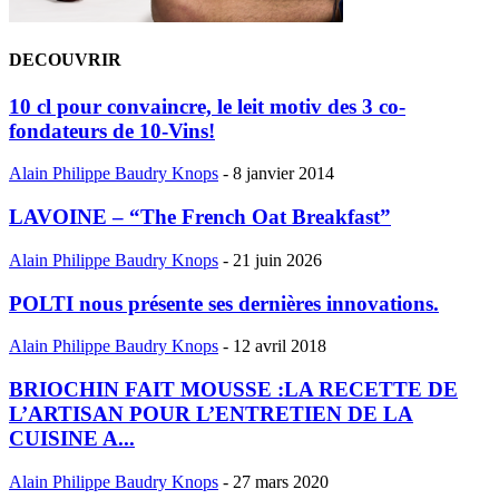
DECOUVRIR
10 cl pour convaincre, le leit motiv des 3 co-
fondateurs de 10-Vins!
Alain Philippe Baudry Knops
-
8 janvier 2014
LAVOINE – “The French Oat Breakfast”
Alain Philippe Baudry Knops
-
21 juin 2026
POLTI nous présente ses dernières innovations.
Alain Philippe Baudry Knops
-
12 avril 2018
BRIOCHIN FAIT MOUSSE :LA RECETTE DE
L’ARTISAN POUR L’ENTRETIEN DE LA
CUISINE A...
Alain Philippe Baudry Knops
-
27 mars 2020