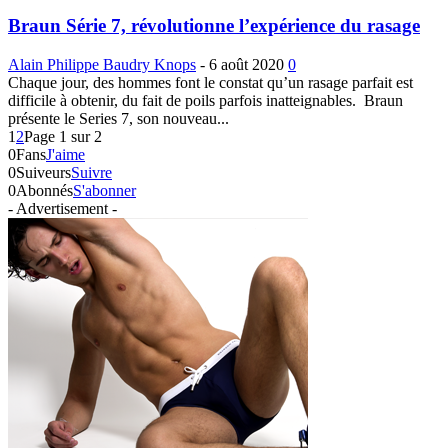
Braun Série 7, révolutionne l’expérience du rasage
Alain Philippe Baudry Knops
-
6 août 2020
0
Chaque jour, des hommes font le constat qu’un rasage parfait est
difficile à obtenir, du fait de poils parfois inatteignables. Braun
présente le Series 7, son nouveau...
1
2
Page 1 sur 2
0
Fans
J'aime
0
Suiveurs
Suivre
0
Abonnés
S'abonner
- Advertisement -