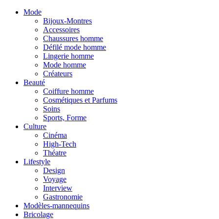
Mode
Bijoux-Montres
Accessoires
Chaussures homme
Défilé mode homme
Lingerie homme
Mode homme
Créateurs
Beauté
Coiffure homme
Cosmétiques et Parfums
Soins
Sports, Forme
Culture
Cinéma
High-Tech
Théatre
Lifestyle
Design
Voyage
Interview
Gastronomie
Modèles-mannequins
Bricolage