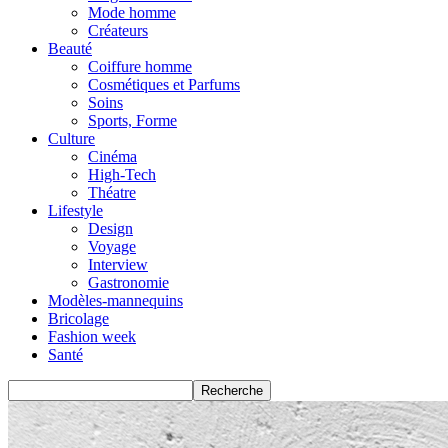
Mode homme
Créateurs
Beauté
Coiffure homme
Cosmétiques et Parfums
Soins
Sports, Forme
Culture
Cinéma
High-Tech
Théatre
Lifestyle
Design
Voyage
Interview
Gastronomie
Modèles-mannequins
Bricolage
Fashion week
Santé