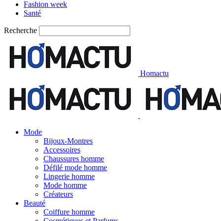
Fashion week
Santé
Recherche
Homactu
Mode
Bijoux-Montres
Accessoires
Chaussures homme
Défilé mode homme
Lingerie homme
Mode homme
Créateurs
Beauté
Coiffure homme
Cosmétiques et Parfums