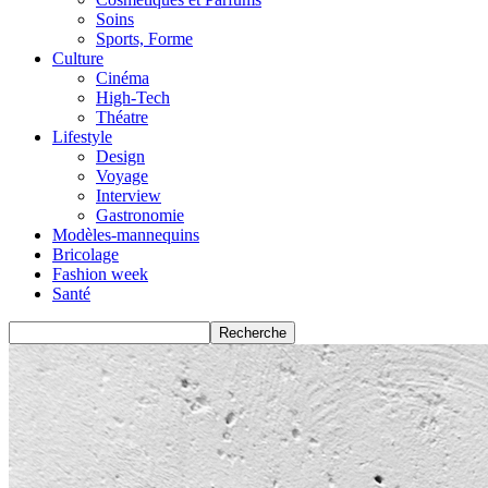
Soins
Sports, Forme
Culture
Cinéma
High-Tech
Théatre
Lifestyle
Design
Voyage
Interview
Gastronomie
Modèles-mannequins
Bricolage
Fashion week
Santé