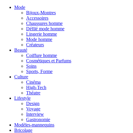
Mode
Bijoux-Montres
Accessoires
Chaussures homme
Défilé mode homme
Lingerie homme
Mode homme
Créateurs
Beauté
Coiffure homme
Cosmétiques et Parfums
Soins
Sports, Forme
Culture
Cinéma
High-Tech
Théatre
Lifestyle
Design
Voyage
Interview
Gastronomie
Modèles-mannequins
Bricolage