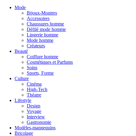
Mode
Bijoux-Montres
Accessoires
Chaussures homme
Défilé mode homme
Lingerie homme
Mode homme
Créateurs
Beauté
Coiffure homme
Cosmétiques et Parfums
Soins
Sports, Forme
Culture
Cinéma
High-Tech
Théatre
Lifestyle
Design
Voyage
Interview
Gastronomie
Modèles-mannequins
Bricolage