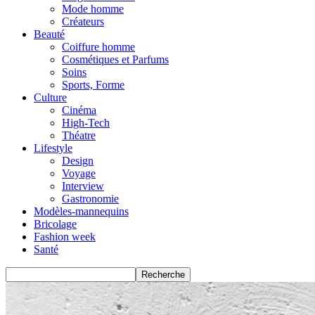
Mode homme
Créateurs
Beauté
Coiffure homme
Cosmétiques et Parfums
Soins
Sports, Forme
Culture
Cinéma
High-Tech
Théatre
Lifestyle
Design
Voyage
Interview
Gastronomie
Modèles-mannequins
Bricolage
Fashion week
Santé