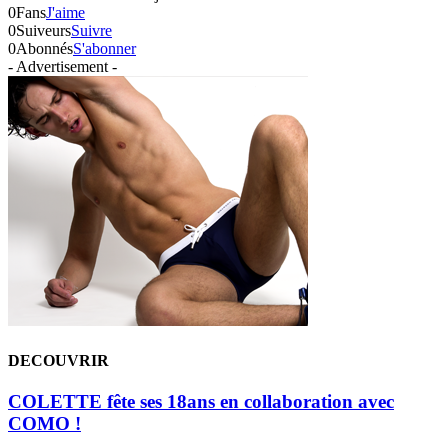
0
Fans
J'aime
0
Suiveurs
Suivre
0
Abonnés
S'abonner
- Advertisement -
DECOUVRIR
COLETTE fête ses 18ans en collaboration avec
COMO !