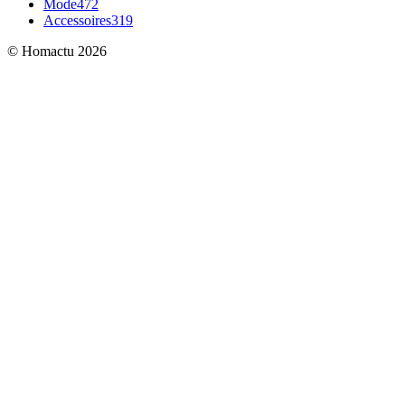
Mode
472
Accessoires
319
© Homactu 2026