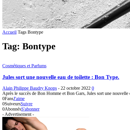
Accueil
Tags
Bontype
Tag: Bontype
Cosmétiques et Parfums
Jules sort une nouvelle eau de toilette : Bon Type.
Alain Philippe Baudry Knops
-
22 octobre 2022
0
Après le succès de Bon Homme et Bon Gars, Jules sort une nouvelle ea
0
Fans
J'aime
0
Suiveurs
Suivre
0
Abonnés
S'abonner
- Advertisement -