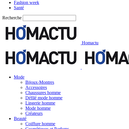
Fashion week
Santé
Recherche
Homactu
Mode
Bijoux-Montres
Accessoires
Chaussures homme
Défilé mode homme
Lingerie homme
Mode homme
Créateurs
Beauté
Coiffure homme
Cosmétiques et Parfums