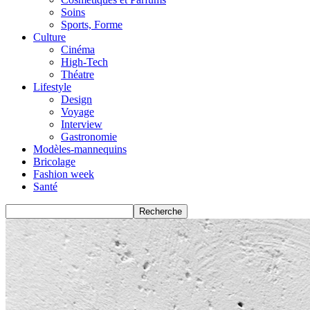
Soins
Sports, Forme
Culture
Cinéma
High-Tech
Théatre
Lifestyle
Design
Voyage
Interview
Gastronomie
Modèles-mannequins
Bricolage
Fashion week
Santé