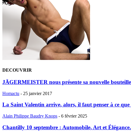
DECOUVRIR
JÄGERMEISTER nous présente sa nouvelle bouteille
Homactu
-
25 janvier 2017
La Saint Valentin arrive, alors, il faut penser à ce que l
Alain Philippe Baudry Knops
-
6 février 2025
Chantilly 10 septembre : Automobile, Art et Élégance.