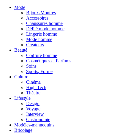
Mode
Bijoux-Montres
Accessoires
Chaussures homme
Défilé mode homme
Lingerie homme
Mode homme
Créateurs
Beauté
Coiffure homme
Cosmétiques et Parfums
Soins
Sports, Forme
Culture
Cinéma
High-Tech
Théatre
Lifestyle
Design
Voyage
Interview
Gastronomie
Modèles-mannequins
Bricolage