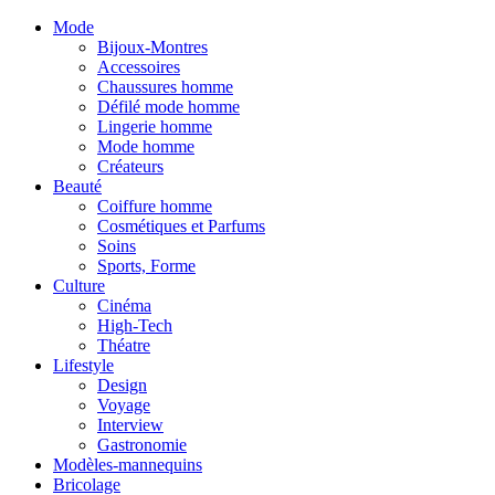
Mode
Bijoux-Montres
Accessoires
Chaussures homme
Défilé mode homme
Lingerie homme
Mode homme
Créateurs
Beauté
Coiffure homme
Cosmétiques et Parfums
Soins
Sports, Forme
Culture
Cinéma
High-Tech
Théatre
Lifestyle
Design
Voyage
Interview
Gastronomie
Modèles-mannequins
Bricolage