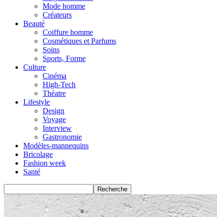
Mode homme
Créateurs
Beauté
Coiffure homme
Cosmétiques et Parfums
Soins
Sports, Forme
Culture
Cinéma
High-Tech
Théatre
Lifestyle
Design
Voyage
Interview
Gastronomie
Modèles-mannequins
Bricolage
Fashion week
Santé