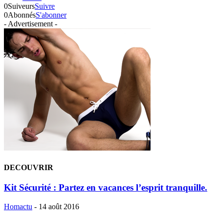
0
Suiveurs
Suivre
0
Abonnés
S'abonner
- Advertisement -
DECOUVRIR
Kit Sécurité : Partez en vacances l’esprit tranquille.
Homactu
-
14 août 2016