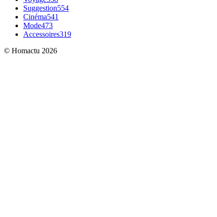
Suggestion
554
Cinéma
541
Mode
473
Accessoires
319
© Homactu 2026