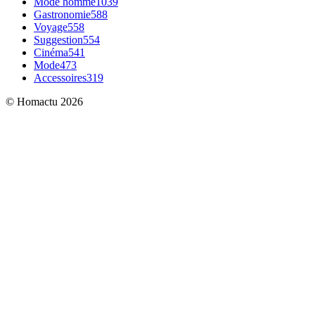
Mode homme
1039
Gastronomie
588
Voyage
558
Suggestion
554
Cinéma
541
Mode
473
Accessoires
319
© Homactu 2026