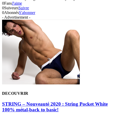
0
Fans
J'aime
0
Suiveurs
Suivre
0
Abonnés
S'abonner
- Advertisement -
DECOUVRIR
STRING – Nouveauté 2020 : String Pocket White
100% métal-back to basic!