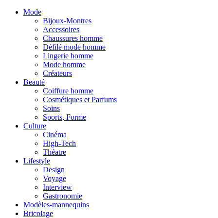
Mode
Bijoux-Montres
Accessoires
Chaussures homme
Défilé mode homme
Lingerie homme
Mode homme
Créateurs
Beauté
Coiffure homme
Cosmétiques et Parfums
Soins
Sports, Forme
Culture
Cinéma
High-Tech
Théatre
Lifestyle
Design
Voyage
Interview
Gastronomie
Modèles-mannequins
Bricolage