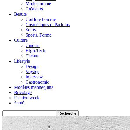
Mode homme
Créateurs
Beauté
Coiffure homme
Cosmétiques et Parfums
Soins
Sports, Forme
Culture
Cinéma
High-Tech
Théatre
Lifestyle
Design
Voyage
Interview
Gastronomie
Modèles-mannequins
Bricolage
Fashion week
Santé