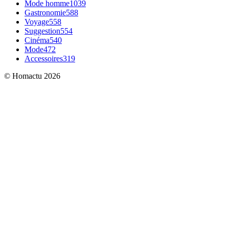
Mode homme
1039
Gastronomie
588
Voyage
558
Suggestion
554
Cinéma
540
Mode
472
Accessoires
319
© Homactu 2026