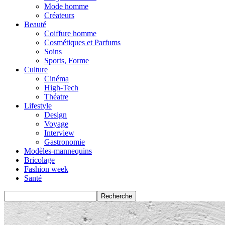
Mode homme
Créateurs
Beauté
Coiffure homme
Cosmétiques et Parfums
Soins
Sports, Forme
Culture
Cinéma
High-Tech
Théatre
Lifestyle
Design
Voyage
Interview
Gastronomie
Modèles-mannequins
Bricolage
Fashion week
Santé