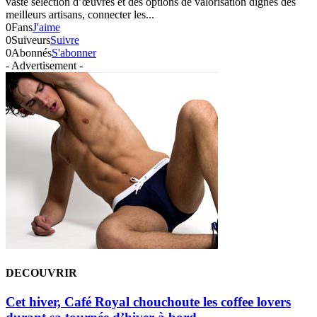
vaste sélection d’œuvres et des options de valorisation dignes des
meilleurs artisans, connecter les...
0
Fans
J'aime
0
Suiveurs
Suivre
0
Abonnés
S'abonner
- Advertisement -
DECOUVRIR
Cet hiver, Café Royal chouchoute les coffee lovers