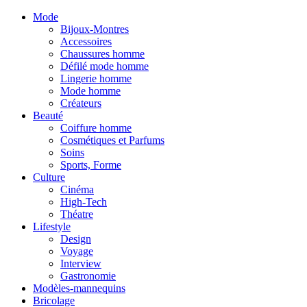
Mode
Bijoux-Montres
Accessoires
Chaussures homme
Défilé mode homme
Lingerie homme
Mode homme
Créateurs
Beauté
Coiffure homme
Cosmétiques et Parfums
Soins
Sports, Forme
Culture
Cinéma
High-Tech
Théatre
Lifestyle
Design
Voyage
Interview
Gastronomie
Modèles-mannequins
Bricolage