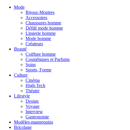
Mode
Bijoux-Montres
Accessoires
Chaussures homme
Défilé mode homme
Lingerie homme
Mode homme
Créateurs
Beauté
Coiffure homme
Cosmétiques et Parfums
Soins
Sports, Forme
Culture
Cinéma
High-Tech
Théatre
Lifestyle
Design
Voyage
Interview
Gastronomie
Modèles-mannequins
Bricolage