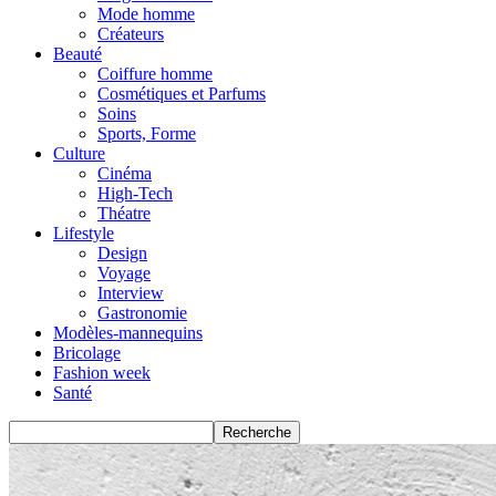
Mode homme
Créateurs
Beauté
Coiffure homme
Cosmétiques et Parfums
Soins
Sports, Forme
Culture
Cinéma
High-Tech
Théatre
Lifestyle
Design
Voyage
Interview
Gastronomie
Modèles-mannequins
Bricolage
Fashion week
Santé