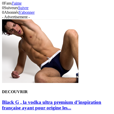
0
Fans
J'aime
0
Suiveurs
Suivre
0
Abonnés
S'abonner
- Advertisement -
DECOUVRIR
Black G , la vodka ultra premium d’inspiration
française ayant pour origine les...