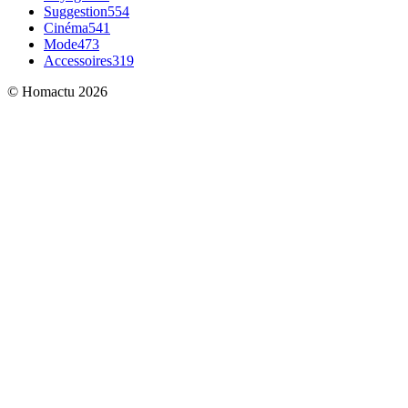
Suggestion
554
Cinéma
541
Mode
473
Accessoires
319
© Homactu 2026