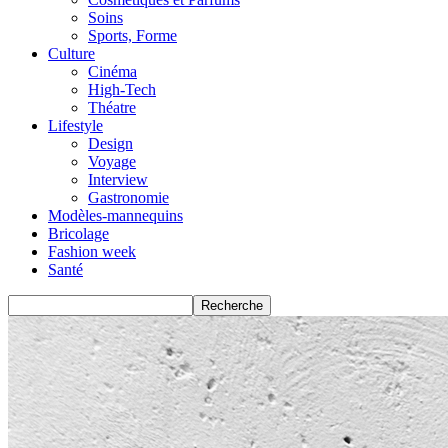
Soins
Sports, Forme
Culture
Cinéma
High-Tech
Théatre
Lifestyle
Design
Voyage
Interview
Gastronomie
Modèles-mannequins
Bricolage
Fashion week
Santé