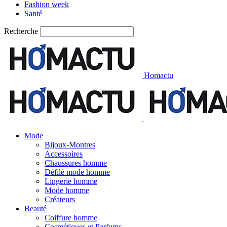
Fashion week
Santé
Recherche
Homactu
Mode
Bijoux-Montres
Accessoires
Chaussures homme
Défilé mode homme
Lingerie homme
Mode homme
Créateurs
Beauté
Coiffure homme
Cosmétiques et Parfums