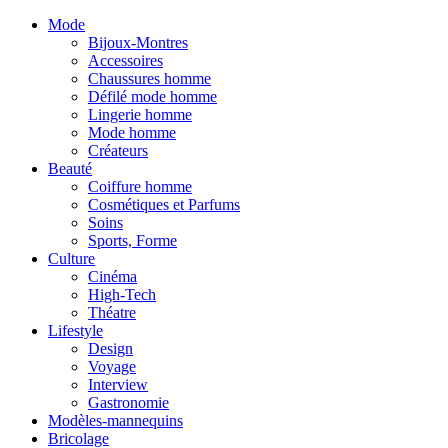
Mode
Bijoux-Montres
Accessoires
Chaussures homme
Défilé mode homme
Lingerie homme
Mode homme
Créateurs
Beauté
Coiffure homme
Cosmétiques et Parfums
Soins
Sports, Forme
Culture
Cinéma
High-Tech
Théatre
Lifestyle
Design
Voyage
Interview
Gastronomie
Modèles-mannequins
Bricolage