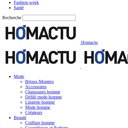
Fashion week
Santé
Recherche
Homactu
Mode
Bijoux-Montres
Accessoires
Chaussures homme
Défilé mode homme
Lingerie homme
Mode homme
Créateurs
Beauté
Coiffure homme
Cosmétiques et Parfums