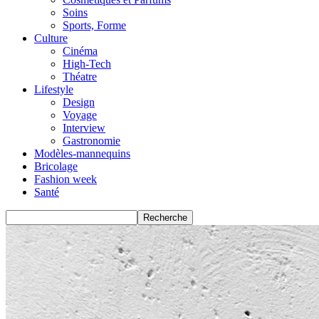
Soins
Sports, Forme
Culture
Cinéma
High-Tech
Théatre
Lifestyle
Design
Voyage
Interview
Gastronomie
Modèles-mannequins
Bricolage
Fashion week
Santé