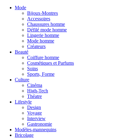
Mode
Bijoux-Montres
Accessoires
Chaussures homme
Défilé mode homme
Lingerie homme
Mode homme
Créateurs
Beauté
Coiffure homme
Cosmétiques et Parfums
Soins
Sports, Forme
Culture
Cinéma
High-Tech
Théatre
Lifestyle
Design
Voyage
Interview
Gastronomie
Modèles-mannequins
Bricolage