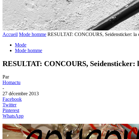
Accueil
Mode homme
RESULTAT: CONCOURS, Seidensticker: la ch
Mode
Mode homme
RESULTAT: CONCOURS, Seidensticker: la 
Par
Homactu
-
27 décembre 2013
Facebook
Twitter
Pinterest
WhatsApp