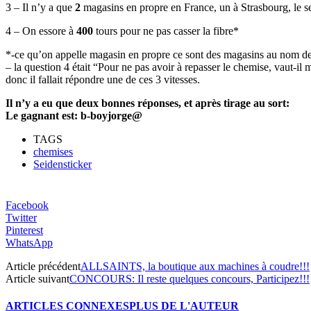
3 – Il n’y a que
2
magasins en propre en France, un à Strasbourg, le s
4 – On essore à
400
tours pour ne pas casser la fibre*
*-ce qu’on appelle magasin en propre ce sont des magasins au nom de
– la question 4 était “Pour ne pas avoir à repasser le chemise, vaut-il
donc il fallait répondre une de ces 3 vitesses.
Il n’y a eu que deux bonnes réponses, et après tirage au sort:
Le gagnant est: b-boyjorge@
TAGS
chemises
Seidensticker
Facebook
Twitter
Pinterest
WhatsApp
Article précédent
ALLSAINTS, la boutique aux machines à coudre!!!
Article suivant
CONCOURS: Il reste quelques concours, Participez!!!
ARTICLES CONNEXES
PLUS DE L'AUTEUR