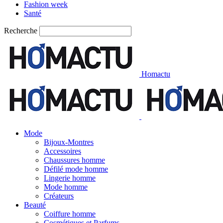
Fashion week
Santé
Recherche
Homactu
Mode
Bijoux-Montres
Accessoires
Chaussures homme
Défilé mode homme
Lingerie homme
Mode homme
Créateurs
Beauté
Coiffure homme
Cosmétiques et Parfums