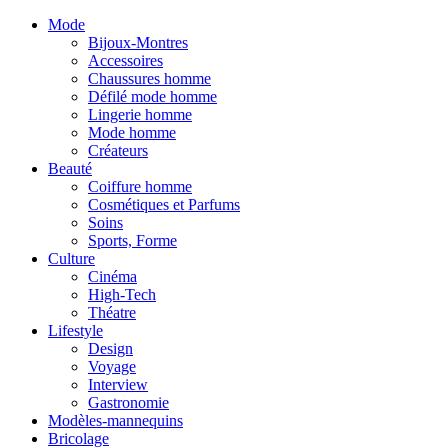
Mode
Bijoux-Montres
Accessoires
Chaussures homme
Défilé mode homme
Lingerie homme
Mode homme
Créateurs
Beauté
Coiffure homme
Cosmétiques et Parfums
Soins
Sports, Forme
Culture
Cinéma
High-Tech
Théatre
Lifestyle
Design
Voyage
Interview
Gastronomie
Modèles-mannequins
Bricolage