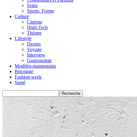
Soins
Sports, Forme
Culture
Cinéma
High-Tech
Théatre
Lifestyle
Design
Voyage
Interview
Gastronomie
Modèles-mannequins
Bricolage
Fashion week
Santé