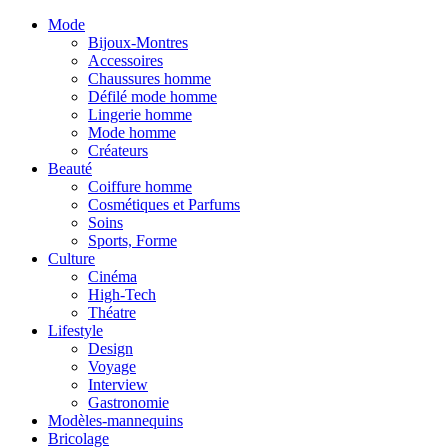
Mode
Bijoux-Montres
Accessoires
Chaussures homme
Défilé mode homme
Lingerie homme
Mode homme
Créateurs
Beauté
Coiffure homme
Cosmétiques et Parfums
Soins
Sports, Forme
Culture
Cinéma
High-Tech
Théatre
Lifestyle
Design
Voyage
Interview
Gastronomie
Modèles-mannequins
Bricolage