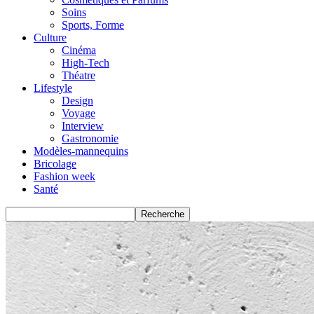
Soins
Sports, Forme
Culture
Cinéma
High-Tech
Théatre
Lifestyle
Design
Voyage
Interview
Gastronomie
Modèles-mannequins
Bricolage
Fashion week
Santé