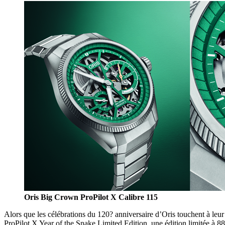
Oris Big Crown ProPilot X Calibre 115
Alors que les célébrations du 120? anniversaire d’Oris touchent à leu
ProPilot X Year of the Snake Limited Edition, une édition limitée à 88 