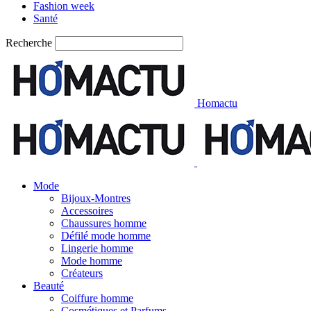
Fashion week
Santé
Recherche
Homactu
Mode
Bijoux-Montres
Accessoires
Chaussures homme
Défilé mode homme
Lingerie homme
Mode homme
Créateurs
Beauté
Coiffure homme
Cosmétiques et Parfums