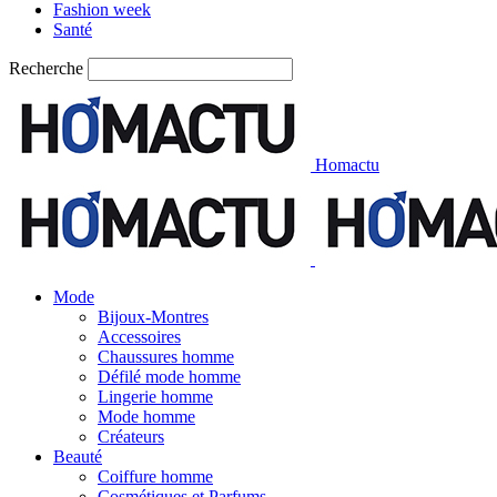
Fashion week
Santé
Recherche
Homactu
Mode
Bijoux-Montres
Accessoires
Chaussures homme
Défilé mode homme
Lingerie homme
Mode homme
Créateurs
Beauté
Coiffure homme
Cosmétiques et Parfums