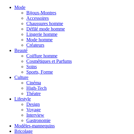
Mode
Bijoux-Montres
Accessoires
Chaussures homme
Défilé mode homme
Lingerie homme
Mode homme
Créateurs
Beauté
Coiffure homme
Cosmétiques et Parfums
Soins
Sports, Forme
Culture
Cinéma
High-Tech
Théatre
Lifestyle
Design
Voyage
Interview
Gastronomie
Modèles-mannequins
Bricolage