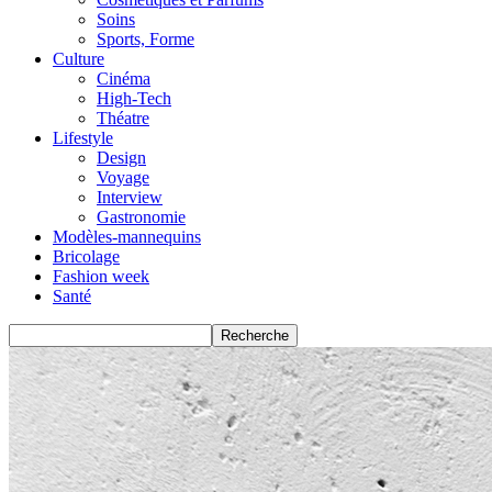
Soins
Sports, Forme
Culture
Cinéma
High-Tech
Théatre
Lifestyle
Design
Voyage
Interview
Gastronomie
Modèles-mannequins
Bricolage
Fashion week
Santé