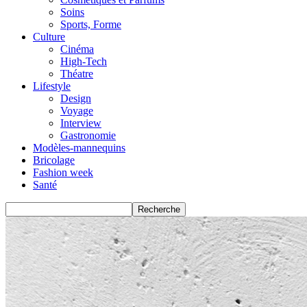
Soins
Sports, Forme
Culture
Cinéma
High-Tech
Théatre
Lifestyle
Design
Voyage
Interview
Gastronomie
Modèles-mannequins
Bricolage
Fashion week
Santé