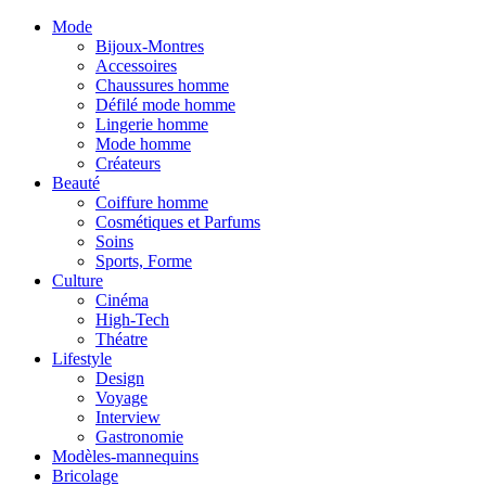
Mode
Bijoux-Montres
Accessoires
Chaussures homme
Défilé mode homme
Lingerie homme
Mode homme
Créateurs
Beauté
Coiffure homme
Cosmétiques et Parfums
Soins
Sports, Forme
Culture
Cinéma
High-Tech
Théatre
Lifestyle
Design
Voyage
Interview
Gastronomie
Modèles-mannequins
Bricolage