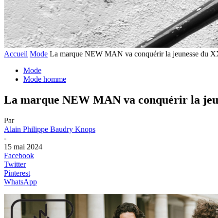
Accueil
Mode
La marque NEW MAN va conquérir la jeunesse du XX
Mode
Mode homme
La marque NEW MAN va conquérir la jeun
Par
Alain Philippe Baudry Knops
-
15 mai 2024
Facebook
Twitter
Pinterest
WhatsApp