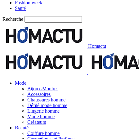
Fashion week
Santé
Recherche
Homactu
Mode
Bijoux-Montres
Accessoires
Chaussures homme
Défilé mode homme
Lingerie homme
Mode homme
Créateurs
Beauté
Coiffure homme
Cosmétiques et Parfums