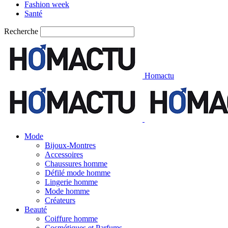
Fashion week
Santé
Recherche
Homactu
Mode
Bijoux-Montres
Accessoires
Chaussures homme
Défilé mode homme
Lingerie homme
Mode homme
Créateurs
Beauté
Coiffure homme
Cosmétiques et Parfums