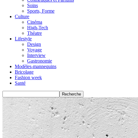
Soins
Sports, Forme
Culture
Cinéma
High-Tech
Théatre
Lifestyle
Design
Voyage
Interview
Gastronomie
Modèles-mannequins
Bricolage
Fashion week
Santé