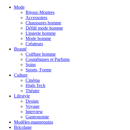
Mode
Bijoux-Montres
Accessoires
Chaussures homme
Défilé mode homme
Lingerie homme
Mode homme
Créateurs
Beauté
Coiffure homme
Cosmétiques et Parfums
Soins
Sports, Forme
Culture
Cinéma
High-Tech
Théatre
Lifestyle
Design
Voyage
Interview
Gastronomie
Modèles-mannequins
Bricolage