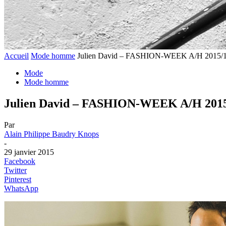
Accueil
Mode homme
Julien David – FASHION-WEEK A/H 2015/
Mode
Mode homme
Julien David – FASHION-WEEK A/H 201
Par
Alain Philippe Baudry Knops
-
29 janvier 2015
Facebook
Twitter
Pinterest
WhatsApp