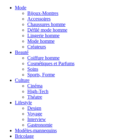
Mode
Bijoux-Montres
Accessoires
Chaussures homme
Défilé mode homme
Lingerie homme
Mode homme
Créateurs
Beauté
Coiffure homme
Cosmétiques et Parfums
Soins
Sports, Forme
Culture
Cinéma
High-Tech
Théatre
Lifestyle
Design
Voyage
Interview
Gastronomie
Modèles-mannequins
Bricolage