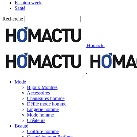
Fashion week
Santé
Recherche
Homactu
Mode
Bijoux-Montres
Accessoires
Chaussures homme
Défilé mode homme
Lingerie homme
Mode homme
Créateurs
Beauté
Coiffure homme
Cosmétiques et Parfums