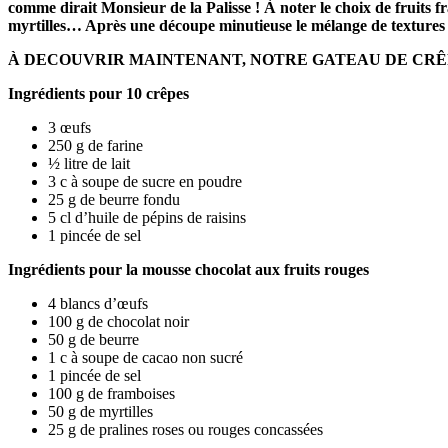
comme dirait Monsieur de la Palisse ! À noter le choix de fruits f
myrtilles… Après une découpe minutieuse le mélange de textures : 
À DECOUVRIR MAINTENANT, NOTRE GATEAU DE CRÊ
Ingrédients pour 10 crêpes
3 œufs
250 g de farine
½ litre de lait
3 c à soupe de sucre en poudre
25 g de beurre fondu
5 cl d’huile de pépins de raisins
1 pincée de sel
Ingrédients pour la mousse chocolat aux fruits rouges
4 blancs d’œufs
100 g de chocolat noir
50 g de beurre
1 c à soupe de cacao non sucré
1 pincée de sel
100 g de framboises
50 g de myrtilles
25 g de pralines roses ou rouges concassées