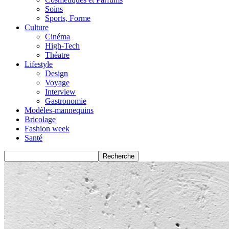
Soins
Sports, Forme
Culture
Cinéma
High-Tech
Théatre
Lifestyle
Design
Voyage
Interview
Gastronomie
Modèles-mannequins
Bricolage
Fashion week
Santé