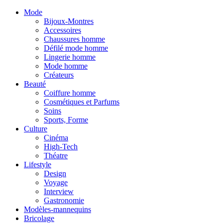
Mode
Bijoux-Montres
Accessoires
Chaussures homme
Défilé mode homme
Lingerie homme
Mode homme
Créateurs
Beauté
Coiffure homme
Cosmétiques et Parfums
Soins
Sports, Forme
Culture
Cinéma
High-Tech
Théatre
Lifestyle
Design
Voyage
Interview
Gastronomie
Modèles-mannequins
Bricolage