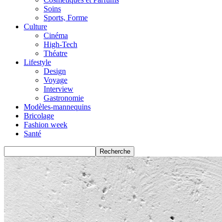
Soins
Sports, Forme
Culture
Cinéma
High-Tech
Théatre
Lifestyle
Design
Voyage
Interview
Gastronomie
Modèles-mannequins
Bricolage
Fashion week
Santé