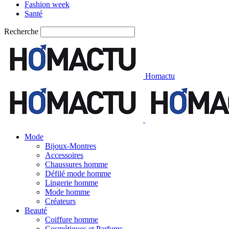
Fashion week
Santé
Recherche
Homactu
Mode
Bijoux-Montres
Accessoires
Chaussures homme
Défilé mode homme
Lingerie homme
Mode homme
Créateurs
Beauté
Coiffure homme
Cosmétiques et Parfums